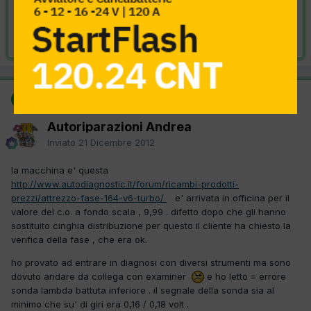
VAI ALLA SOLUZIONE
Risolta da Autoriparazioni Andrea,
21 Dicembre 2012
SOLUZIONE
Autoriparazioni Andrea
Inviato
21 Dicembre 2012
la macchina e' questa
http://www.autodiagnostic.it/forum/ricambi-prodotti-
prezzi/attrezzo-fase-164-v6-turbo/
e' arrivata in officina per il
valore del c.o. a fondo scala , 9,99 . difetto dopo che gli hanno
sostituito cinghia distribuzione per questo il cliente ha chiesto la
verifica della fase , che era ok.
ho provato ad entrare in diagnosi con diversi strumenti ma sono
dovuto andare da collega con examiner
e ho letto = errore
sonda lambda battuta inferiore . il segnale della sonda sia al
minimo che su' di giri era 0,16 / 0,18 volt .