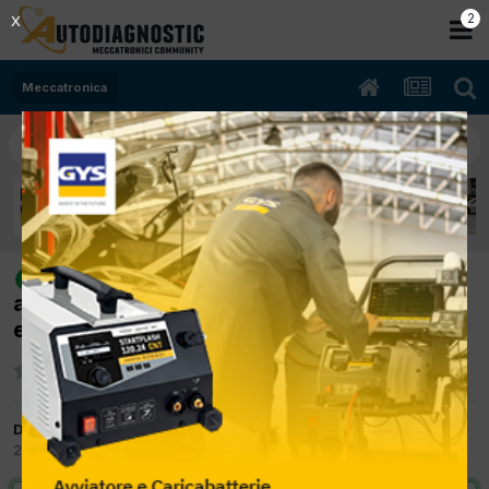
2
X
Meccatronica
[164 v6 turbo 04/1995 1996cc
risolto
ar64102 148Kw Benzina] valore co a 9.99
errore sonda lambda limite infe
Da Autoriparazioni Andrea
21 Dicembre 2012
in
Meccatronica