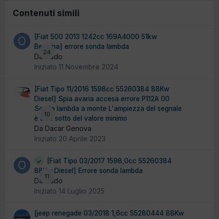
Contenuti simili
[Fiat 500 2013 1242cc 169A4000 51kw
Benzina] errore sonda lambda
24
Da oddo
Iniziato
11 Novembre 2024
[Fiat Tipo 11/2016 1598cc 55260384 88Kw
Diesel] Spia avaria accesa errore P112A 00
Sonda lambda a monte L'ampiezza del segnale
10
è al di sotto del valore minimo
Da Dacar Genova
Iniziato
20 Aprile 2023
[Fiat Tipo 03/2017 1598,0cc 55260384
88Kw Diesel] Errore sonda lambda
11
Da oddo
Iniziato
14 Luglio 2025
[jeep renegade 03/2018 1,6cc 55280444 88Kw