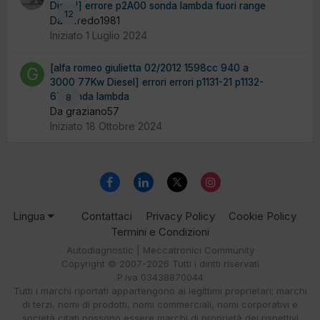
Diesel] errore p2A00 sonda lambda fuori range
12
Da alfredo1981
Iniziato
1 Luglio 2024
[alfa romeo giulietta 02/2012 1598cc 940 a
3000 77Kw Diesel] errori errori p1131-21 p1132-
67 sonda lambda
8
Da graziano57
Iniziato
18 Ottobre 2024
Lingua
Contattaci
Privacy Policy
Cookie Policy
Termini e Condizioni
Autodiagnostic | Meccatronici Community
Copyright © 2007-2026 Tutti i diritti riservati
P.iva 03438870044
Tutti i marchi riportati appartengono ai legittimi proprietari; marchi
di terzi, nomi di prodotti, nomi commerciali, nomi corporativi e
società citati possono essere marchi di proprietà dei rispettivi