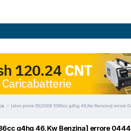
ica
[atos prime 05/2008 1086cc g4hg 46,Kw Benzina] errore 0
086cc g4hg 46,Kw Benzina] errore 0444