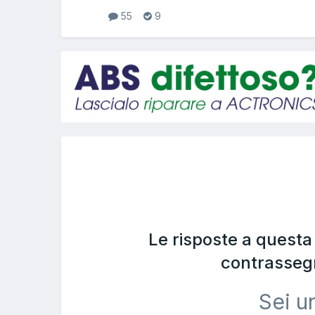
55
9
Le risposte a quest
contrasseg
Sei u