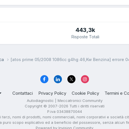
443,3k
Risposte Totali
ica
[atos prime 05/2008 1086cc g4hg 46,Kw Benzina] errore 0
Contattaci
Privacy Policy
Cookie Policy
Termini e Co
Autodiagnostic | Meccatronici Community
Copyright © 2007-2026 Tutti i diritti riservati
P.iva 03438870044
di terzi, nomi di prodotti, nomi commerciali, nomi corporativi e società ci
i a puro scopo esplicativo ed a beneficio del possessore, senza alcun fine 
Powered by Invision Community