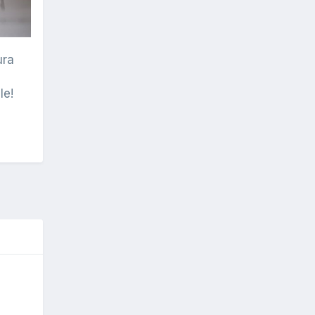
ura
le!
O