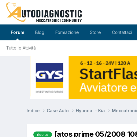
Forum
Blog
Formazione
Store
Contattaci
Tutte le Attività
Indice
Case Auto
Hyundai – Kia
Meccatron
[atos prime 05/2008 1
risolto