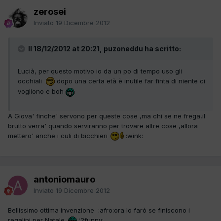
zerosei
Inviato
19 Dicembre 2012
Il 18/12/2012 at 20:21, puzoneddu ha scritto:
Lucià, per questo motivo io da un po di tempo uso gli
occhiali
dopo una certa età è inutile far finta di niente ci
vogliono e boh
A Giova' finche' servono per queste cose ,ma chi se ne frega,il
brutto verra' quando serviranno per trovare altre cose ,allora
mettero' anche i culi di bicchieri
:wink:
antoniomauro
Inviato
19 Dicembre 2012
Bellissimo ottima invenzione :afro:ora lo farò se finiscono i
regalini per Natale.
:2funny: