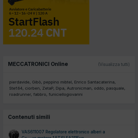
MECCATRONICI Online
(Visualizza tutti)
pierdavide
Gibò
peppino mibtel
Enrico Santacaterina
Stef.64
ciorben
ZetaP
Dipa
Autronicman
oddo
pasquale
roadrunner
fabbro
funiciellogiovanni
Contenuti simili
VAS611007 Regolatore elettronico alberi a