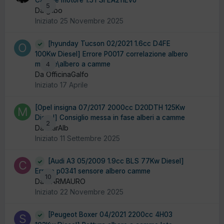
Camme motore 1.5TSI EA211Evo
5
Da gilbo
Iniziato
25 Novembre 2025
[hyunday Tucson 02/2021 1.6cc D4FE
100Kw Diesel] Errore P0017 correlazione albero
motore\albero a camme
4
Da OfficinaGalfo
Iniziato
17 Aprile
[Opel insigna 07/2017 2000cc D20DTH 125Kw
Diesel] Consiglio messa in fase alberi a camme
2
Da MarAlb
Iniziato
11 Settembre 2025
[Audi A3 05/2009 1.9cc BLS 77Kw Diesel]
Errore p0341 sensore albero camme
10
Da CARMAURO
Iniziato
22 Novembre 2025
[Peugeot Boxer 04/2021 2200cc 4H03