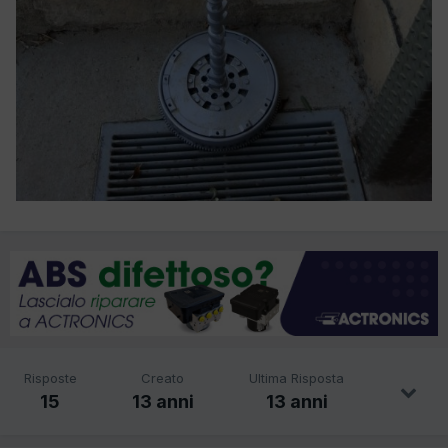
Risposte
Creato
Ultima Risposta
15
13 anni
13 anni