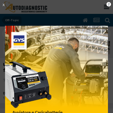
1
X
Off-Topic
un volano due alberi a camme e un dico
freno.
Da dagi66
17 Dicembre 2012
in
Off-Topic