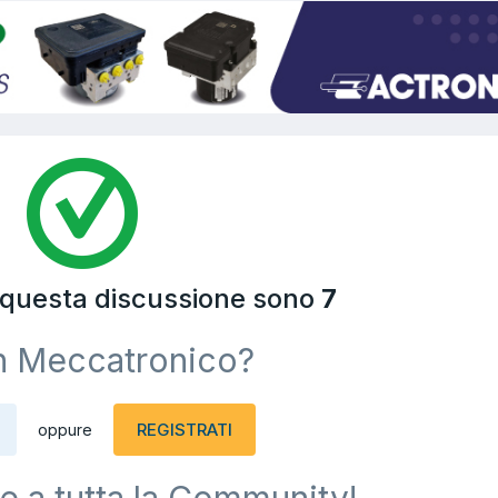
a questa discussione sono
7
n Meccatronico?
REGISTRATI
oppure
e a tutta la Community!