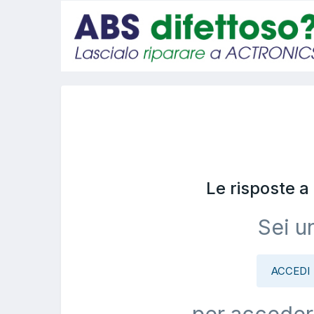
Le risposte 
Sei u
ACCEDI
per acceder