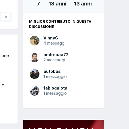
7
13 anni
13 anni
0
MIGLIOR CONTRIBUTO IN QUESTA
DISCUSSIONE
VinnyG
4 messaggi
andreaaa72
zione
2 messaggi
autobas
1 messaggio
l e
fabiogalota
1 messaggio