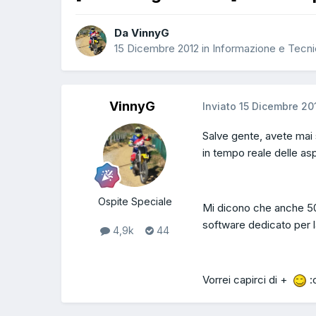
Da VinnyG
15 Dicembre 2012
in
Informazione e Tecn
VinnyG
Inviato
15 Dicembre 20
Salve gente, avete mai 
in tempo reale delle asp
Ospite Speciale
Mi dicono che anche 50
software dedicato per 
4,9k
44
Vorrei capirci di +
: