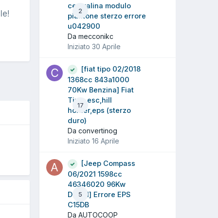
centralina modulo
2
le!
piantone sterzo errore
u042900
Da mecconikc
Iniziato
30 Aprile
[fiat tipo 02/2018
1368cc 843a1000
70Kw Benzina] Fiat
Tipo ,esc,hill
17
holder,eps (sterzo
duro)
Da convertinog
O
Iniziato
16 Aprile
[Jeep Compass
06/2021 1598cc
46346020 96Kw
Diesel] Errore EPS
5
C15DB
Da AUTOCOOP