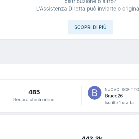
i
distribuzione o altro?
L'Assistenza Diretta può inviartelo origina
SCOPRI DI PIÙ
NUOVO ISCRITT
485
Bruce26
Record utenti online
Iscritto
1 ora fa
443,3k