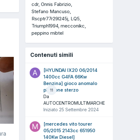
cdr
Onnis Fabrizio
Stefano Mancuso
Rscptr77r29l245j
LQ5
Triumph1994
mecconikc
peppino mibtel
Contenuti simili
[HYUNDAI IX20 06/2014
1400cc G4FA 66Kw
Benzina] gioco anomalo
piantone sterzo
11
Da
AUTOCENTROMULTIMARCHE
Iniziato
25 Settembre 2024
[mercedes vito tourer
05/2015 2143cc 651950
ura
140Kw Diesel]