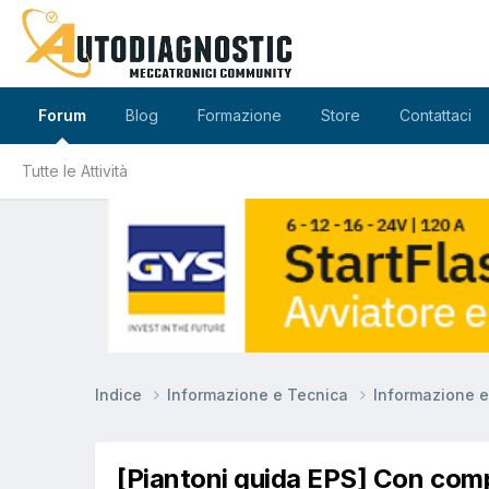
Forum
Blog
Formazione
Store
Contattaci
Tutte le Attività
Indice
Informazione e Tecnica
Informazione 
[Piantoni guida EPS] Con com