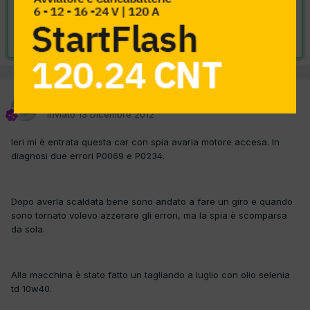
VAI ALLA SOLUZIONE
Risolta da skyfox,
13 Dicembre 2012
skyfox
Inviato
13 Dicembre 2012
Ieri mi è entrata questa car con spia avaria motore accesa. In
diagnosi due errori P0069 e P0234.
Dopo averla scaldata bene sono andato a fare un giro e quando
sono tornato volevo azzerare gli errori, ma la spia è scomparsa
da sola.
Alla macchina è stato fatto un tagliando a luglio con olio selenia
td 10w40.