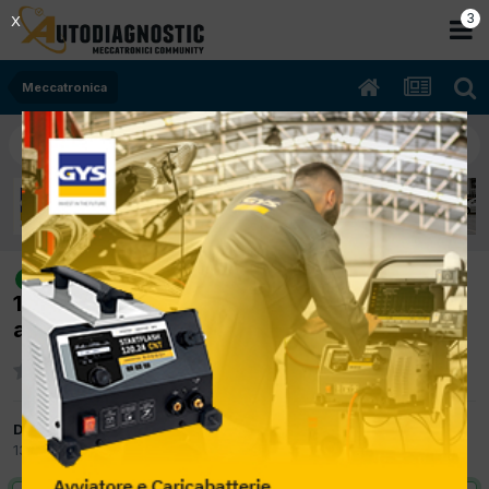
2
X
Meccatronica
[Grande Punto 02/2006 1248cc
risolto
199A3000 66Kw Diesel] Spia motore
accesa: P0069, P0234
Da skyfox
13 Dicembre 2012
in
Meccatronica