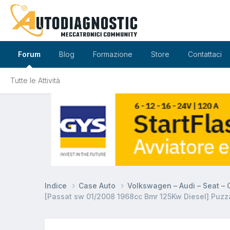
Forum
Blog
Formazione
Store
Contattaci
Tutte le Attività
Indice
Case Auto
Volkswagen – Audi – Seat –
[Passat sw 01/2008 1968cc Bmr 125Kw Diesel] Puzza