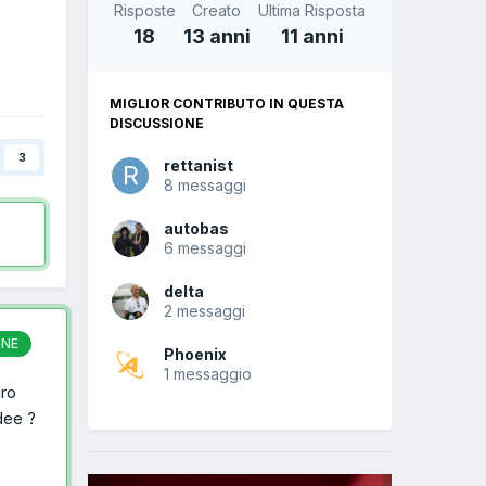
Risposte
Creato
Ultima Risposta
18
13 anni
11 anni
MIGLIOR CONTRIBUTO IN QUESTA
DISCUSSIONE
3
rettanist
8 messaggi
autobas
6 messaggi
delta
2 messaggi
ONE
Phoenix
1 messaggio
iro
Idee ?