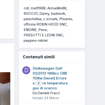
cdr
matt1988
Armadillo88
ROCCO1
Danny
badwork
panichellaa
c.d.mark
Phoenix
officina ROBIN HOOD SNC
ENGINE
Pese
PRESUTTI E LEONI SNC
peppino mibtel
Contenuti simili
[Volkswagen Golf
03/2013 1968cc CRB
110Kw Diesel] Errore
sensore temperatura
2
gas di scarico
Da Daniele Fracci
Iniziato
24 Marzo