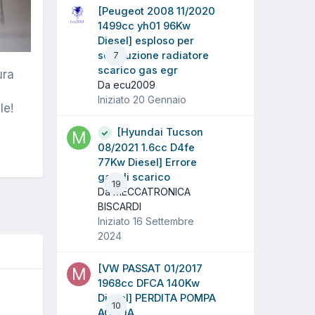
[Peugeot 2008 11/2020
1499cc yh01 96Kw
Diesel] esploso per
sostituzione radiatore
7
scarico gas egr
ura
Da ecu2009
Iniziato
20 Gennaio
le!
[Hyundai Tucson
08/2021 1.6cc D4fe
77Kw Diesel] Errore
gas di scarico
19
Da MECCATRONICA
BISCARDI
Iniziato
16 Settembre
2024
[VW PASSAT 01/2017
1968cc DFCA 140Kw
O
Diesel] PERDITA POMPA
10
ACQUA