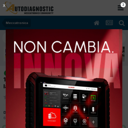
2
X
Meccatronica
[Touareg 04/2004 2500cc BAC
risolto
128Kw Diesel] A volte a freddo stenta molto
la partenza
Da labcos
6 Dicembre 2012
in
Meccatronica