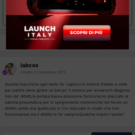
VAI ALLA SOLUZIONE
Risolta da labcos,
31 Dicembre 2012
PREC
Pagina 1 di 2
AVANTI
labcos
Inviato
6 Dicembre 2012
Questa macchina ogni tanto fa' capricci.A motore freddo a volte
per partire deve girare un bel po' il motore per avviarsi.In diagnosi
non da' difetti,la pompa bassa pressione funziona,ho staccato la
valvola pneumatica per lo spegnimento motore(che nel forum un
difetto simile era quello,ma io l'ho staccato in modo che non
funzionasse) ma il difetto lo fa' sempre.Qualche indizio l'avete?