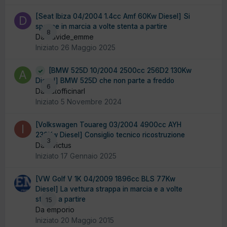
[Seat Ibiza 04/2004 1.4cc Amf 60Kw Diesel] Si
spegne in marcia a volte stenta a partire
8
Da Davide_emme
Iniziato
26 Maggio 2025
[BMW 525D 10/2004 2500cc 256D2 130Kw
Diesel] BMW 525D che non parte a freddo
6
Da autofficinarl
Iniziato
5 Novembre 2024
[Volkswagen Touareg 03/2004 4900cc AYH
230Kw Diesel] Consiglio tecnico ricostruzione
3
Da Invictus
Iniziato
17 Gennaio 2025
[VW Golf V 1K 04/2009 1896cc BLS 77Kw
Diesel] La vettura strappa in marcia e a volte
stenta a partire
15
Da emporio
Iniziato
20 Maggio 2015