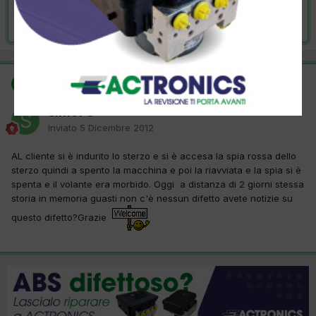
Risolta da simo73,
5 Dicembre 2012
SOLUZIONE
simo73
Inviato
5 Dicembre 2012
AL cliente si è indurito lo sterzo e si è accesa la spia rossa dello
sterzo quindi a spento la macchina e poi la riavviata e la spia si è
spenta e il volante era morbido. Oggi a distanza di 2 giorni stessa
storia in memoria guasti non c'è nessun difetto avete notizie su
questo difetto?Grazie