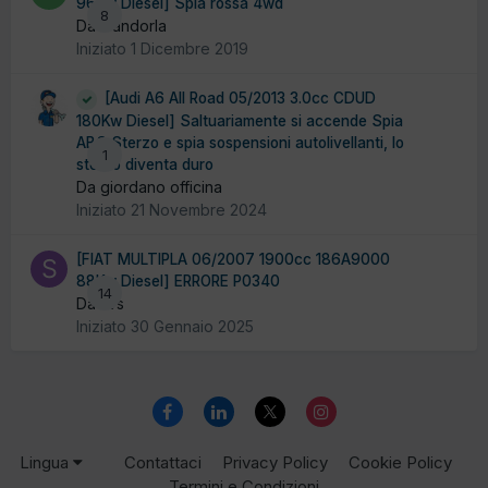
96Kw Diesel] Spia rossa 4wd
8
Da mandorla
Iniziato
1 Dicembre 2019
[Audi A6 All Road 05/2013 3.0cc CDUD
180Kw Diesel] Saltuariamente si accende Spia
ABS Sterzo e spia sospensioni autolivellanti, lo
1
sterzo diventa duro
Da giordano officina
Iniziato
21 Novembre 2024
[FIAT MULTIPLA 06/2007 1900cc 186A9000
88Kw Diesel] ERRORE P0340
14
Da svs
Iniziato
30 Gennaio 2025
Lingua
Contattaci
Privacy Policy
Cookie Policy
Termini e Condizioni