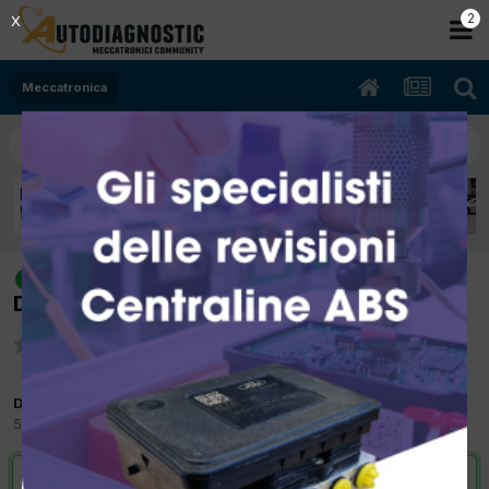
2
X
Meccatronica
[ibiza 06/2007 1900cc axr Kw 74
risolto
Diesel] spia rossa sterzo
Da simo73
5 Dicembre 2012
in
Meccatronica
VAI ALLA SOLUZIONE