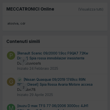
MECCATRONICI Online
(Visualizza tutti)
atoslva
cdr
Contenuti simili
[Renault Scenic 09/2000 1.9cc F9QA7 72Kw
Diesel] Spia rossa immobilaizer inesistente
7
Da pacuviosrls
Iniziato
24 Febbraio 2025
[Nissan Quasquai 09/2019 1749cc R9N
110Kw Diesel] Spia Rossa Avaria Motore accesa
2
Da Gabri78
Iniziato
29 Aprile 2025
[isuzu D max TFS 77 06/2006 3000cc 4JH1