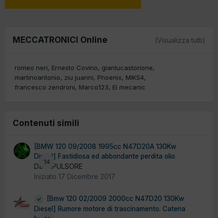
MECCATRONICI Online
(Visualizza tutti)
romeo neri
Ernesto Covino
gianlucastorione
martinoantonio
ziu juanni
Phoenix
MIKS4
francesco zendroni
Marco123
El mecanic
Contenuti simili
[BMW 120 09/2008 1995cc N47D20A 130Kw
Diesel] Fastidiosa ed abbondante perdita olio
14
Da IMPULSORE
Iniziato
17 Dicembre 2017
[Bmw 120 02/2009 2000cc N47D20 130Kw
Diesel] Rumore motore di trascinamento. Catena