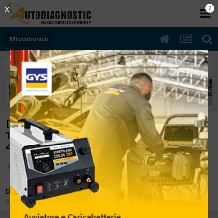
2
X
Meccatronica
[serie 3 E90 09/2007 1995cc N47D20A
130Kw Diesel] errore regolatore farfalla
483d
Da Ospite
5 Dicembre 2012
in
Meccatronica