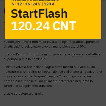
Ospite
Inviato
5 Dicembre 2012
salve ragazzi ho in officina questa bmw 320d con 133.000km
iniezione bosch edc 17 con filtro particolato e in centralina
motore porta il seguente errore:REGOLATORE FARFALLA 483D
l'errore compare in fase di spegnimento del motore e al
successivo riavvio non mi fa lavorare l'egr in quanto il parametro
di attivazione dell'elettrovalvola rimane bloccato al 5%.
quando l'egr non funziona mi trovo anche la massa aria effettiva
superiore a quella nominale.
L'elettrovalvola che aziona l'egr e stata messa nuova e pulito
l'attuatore che ha anche il potenziometro al di sopra. qualcuno di
voi sa a cosa e riferito questo errore ? non riesco acapire
perche esce in fase di spegnimento del motore in quanto la
farfalla di spegnimento funziona
grazie se potete aiutarmi....