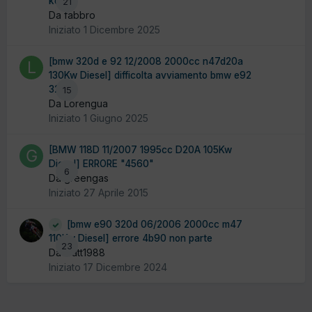
ko?
21
Da fabbro
Iniziato
1 Dicembre 2025
[bmw 320d e 92 12/2008 2000cc n47d20a
130Kw Diesel] difficolta avviamento bmw e92
320d
15
Da Lorengua
Iniziato
1 Giugno 2025
[BMW 118D 11/2007 1995cc D20A 105Kw
Diesel] ERRORE "4560"
6
Da greengas
Iniziato
27 Aprile 2015
[bmw e90 320d 06/2006 2000cc m47
110Kw Diesel] errore 4b90 non parte
23
Da matt1988
Iniziato
17 Dicembre 2024