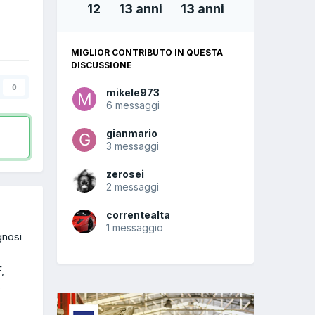
12
13 anni
13 anni
MIGLIOR CONTRIBUTO IN QUESTA
DISCUSSIONE
0
mikele973
6 messaggi
gianmario
3 messaggi
zerosei
2 messaggi
correntealta
1 messaggio
gnosi
,
e