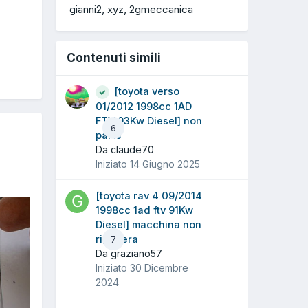
gianni2
xyz
2gmeccanica
Contenuti simili
[toyota verso
01/2012 1998cc 1AD
FTV 93Kw Diesel] non
6
parte
Da claude70
Iniziato
14 Giugno 2025
[toyota rav 4 09/2014
1998cc 1ad ftv 91Kw
Diesel] macchina non
rigenera
7
Da graziano57
Iniziato
30 Dicembre
2024