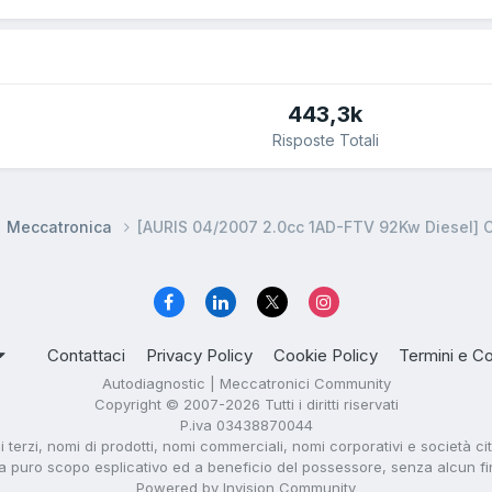
443,3k
Risposte Totali
Meccatronica
[AURIS 04/2007 2.0cc 1AD-FTV 92Kw Diesel]
Contattaci
Privacy Policy
Cookie Policy
Termini e Co
Autodiagnostic | Meccatronici Community
Copyright © 2007-2026 Tutti i diritti riservati
P.iva 03438870044
di terzi, nomi di prodotti, nomi commerciali, nomi corporativi e società ci
i a puro scopo esplicativo ed a beneficio del possessore, senza alcun fine 
Powered by Invision Community