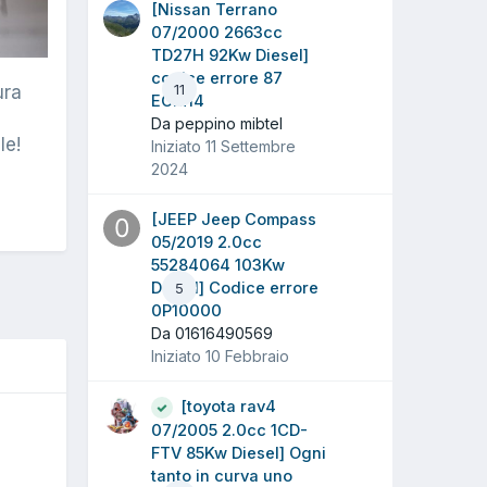
[Nissan Terrano
07/2000 2663cc
TD27H 92Kw Diesel]
codice errore 87
11
ura
ECM14
Da peppino mibtel
le!
Iniziato
11 Settembre
2024
[JEEP Jeep Compass
05/2019 2.0cc
55284064 103Kw
Diesel] Codice errore
5
0P10000
Da 01616490569
Iniziato
10 Febbraio
[toyota rav4
O
07/2005 2.0cc 1CD-
FTV 85Kw Diesel] Ogni
tanto in curva uno