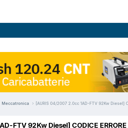
Meccatronica
[AURIS 04/2007 2.0cc 1AD-FTV 92Kw Diesel]
 1AD-FTV 92Kw Diesel] CODICE ERRORE