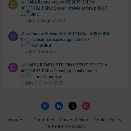
[Alfa Romeo stelvio 05/2019 2143cc
46335692 118Kw Diesel] stelvio errore p0697
8
Da DOME
Iniziato
16 Giugno 2023
[Alfa Romeo Stelvio 07/2021 2143cc 46347914
118Kw Diesel] sensore angolo sterzo
3
Da GIANLUIGI64
Iniziato
29 Maggio
[ALFA ROMEO STELVIO 07/2021 2.2 TDcc
46335692 118Kw Diesel] spia mil accesa
2
Da De Luca Giuseppe
Iniziato
3 Giugno 2025
Lingua
Contattaci
Privacy Policy
Cookie Policy
Termini e Condizioni