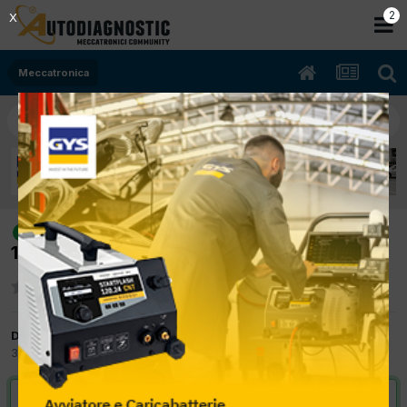
2
X
Meccatronica
[alfa gt 03/2006 1900cc non ce lo
risolto
118Kw Diesel] ai reggimi bassi nn va
Da pasquale90
30 Settembre 2012
in
Meccatronica
VAI ALLA SOLUZIONE