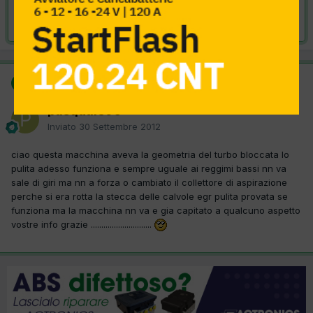
Risolta da pasquale90,
30 Settembre 2012
SOLUZIONE
pasquale90
Inviato
30 Settembre 2012
ciao questa macchina aveva la geometria del turbo bloccata lo
pulita adesso funziona e sempre uguale ai reggimi bassi nn va
sale di giri ma nn a forza o cambiato il collettore di aspirazione
perche si era rotta la stecca delle calvole egr pulita provata se
funziona ma la macchina nn va e gia capitato a qualcuno aspetto
vostre info grazie .............................