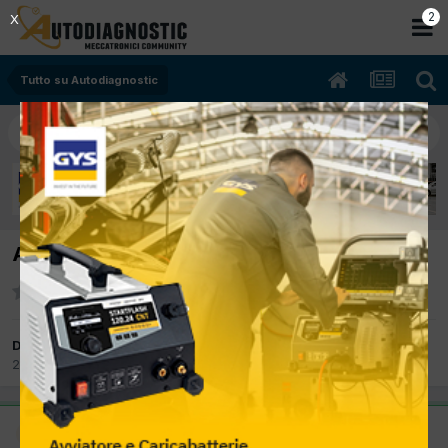
2
X
Tutto su Autodiagnostic
Aziende che credono nel nostro forum...
Da Phoenix
25 Settembre 2012
in
Tutto su Autodiagnostic
Amministratore
Questo è un messaggio popolare.