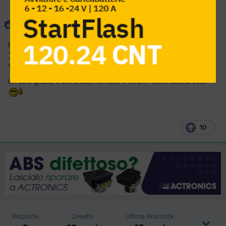
Phoenix
Inviato
25 Settembre 2012
E' pazzesco come in soli circa 4 mesi di presenza di
QUESTO
TOPIC
nella sezione Aziende, ora conta più di 1000
visualizzazioni...
Un solo grazie a chi crede nel nostro forum.. continuiamo così!
10
Risposte
Creato
Ultima Risposta