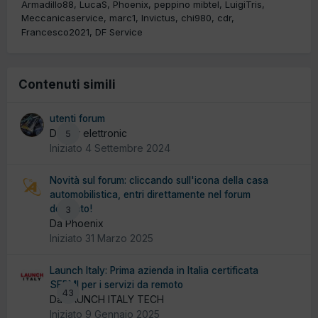
Armadillo88
LucaS
Phoenix
peppino mibtel
LuigiTris
Meccanicaservice
marc1
Invictus
chi980
cdr
Francesco2021
DF Service
Contenuti simili
utenti forum
Da car elettronic
5
Iniziato
4 Settembre 2024
Novità sul forum: cliccando sull'icona della casa
automobilistica, entri direttamente nel forum
dedicato!
3
Da Phoenix
Iniziato
31 Marzo 2025
Launch Italy: Prima azienda in Italia certificata
SERMI per i servizi da remoto
43
Da LAUNCH ITALY TECH
Iniziato
9 Gennaio 2025