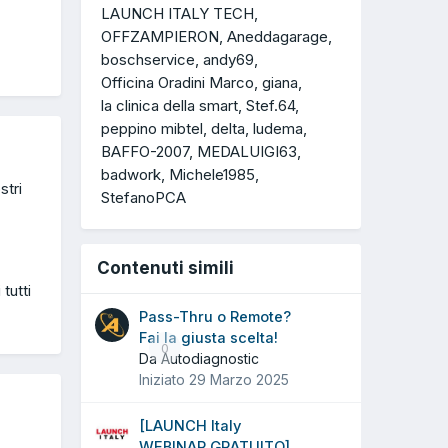
LAUNCH ITALY TECH
OFFZAMPIERON
Aneddagarage
boschservice
andy69
Officina Oradini Marco
giana
la clinica della smart
Stef.64
peppino mibtel
delta
ludema
BAFFO-2007
MEDALUIGI63
badwork
Michele1985
stri
StefanoPCA
Contenuti simili
tutti
Pass-Thru o Remote?
Fai la giusta scelta!
0
Da Autodiagnostic
Iniziato
29 Marzo 2025
[LAUNCH Italy
WEBINAR GRATUITO]