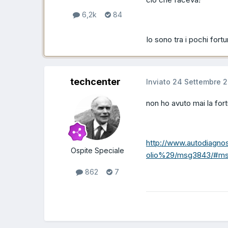
6,2k
84
Io sono tra i pochi fort
techcenter
Inviato
24 Settembre 2
non ho avuto mai la for
http://www.autodiagnost
Ospite Speciale
olio%29/msg3843/#m
862
7