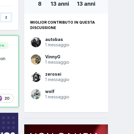
8
13 anni
13 anni
2
MIGLIOR CONTRIBUTO IN QUESTA
DISCUSSIONE
autobas
1 messaggio
re.
VinnyG
non
1 messaggio
zerosei
1 messaggio
wolf
1 messaggio
20