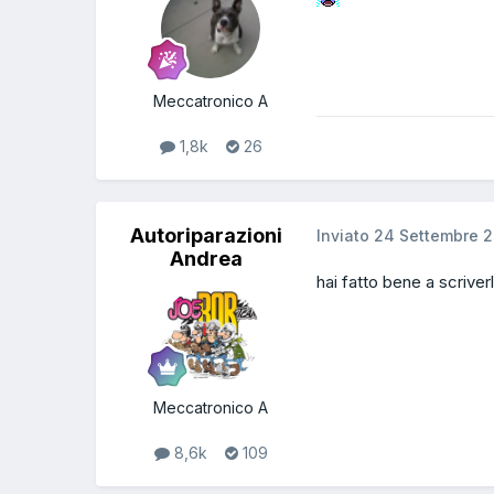
Meccatronico A
1,8k
26
Autoriparazioni
Inviato
24 Settembre 2
Andrea
hai fatto bene a scriver
Meccatronico A
8,6k
109