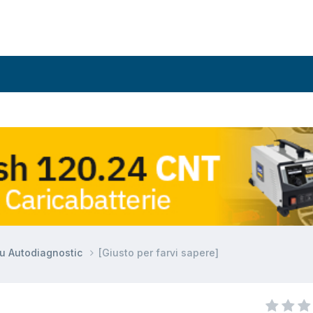
su Autodiagnostic
[Giusto per farvi sapere]