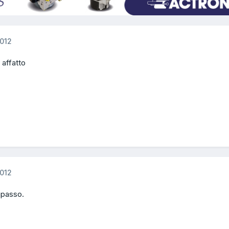
012
 affatto
012
apasso.