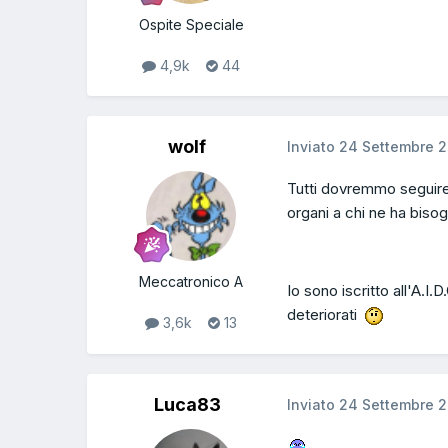
Ospite Speciale
4,9k
44
wolf
Inviato
24 Settembre 2
Tutti dovremmo seguire 
organi a chi ne ha bisog
Meccatronico A
Io sono iscritto all'A.I.
deteriorati
3,6k
13
Luca83
Inviato
24 Settembre 2