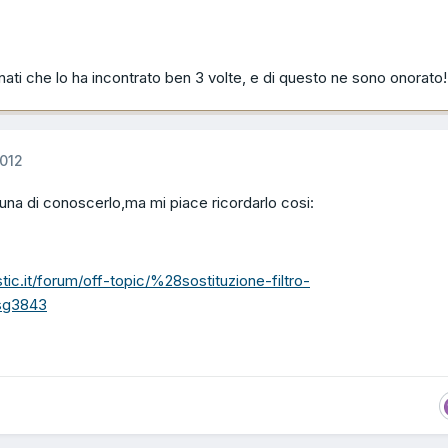
unati che lo ha incontrato ben 3 volte, e di questo ne sono onorato!
012
tuna di conoscerlo,ma mi piace ricordarlo cosi:
ic.it/forum/off-topic/%28sostituzione-filtro-
sg3843