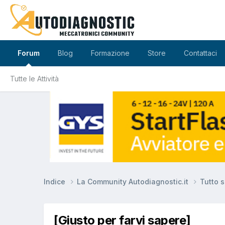
Forum
Blog
Formazione
Store
Contattaci
Tutte le Attività
Indice
La Community Autodiagnostic.it
Tutto 
[Giusto per farvi sapere]