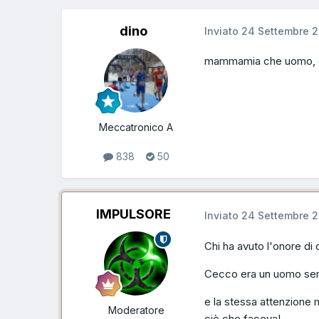
dino
Inviato
24 Settembre 2
mammamia che uomo, co
Meccatronico A
838
50
IMPULSORE
Inviato
24 Settembre 2
Chi ha avuto l'onore di 
Cecco era un uomo sem
e la stessa attenzione
Moderatore
ciò che faceva!