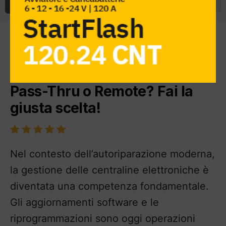
< Blog Home
Community
Da Autodiagnostic
29 Marzo 2025
Pass-Thru o Remote? Fai la
giusta scelta!
Nel contesto dell’autoriparazione moderna,
la gestione delle centraline elettroniche è
diventata una competenza fondamentale.
Gli aggiornamenti software e le
riprogrammazioni sono oggi operazioni