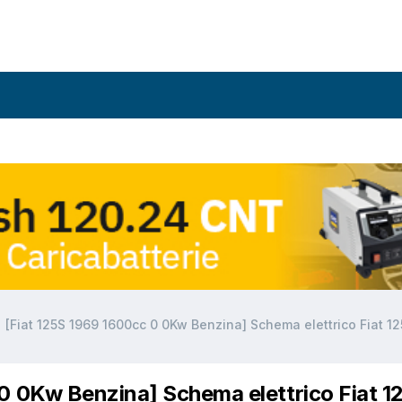
[Fiat 125S 1969 1600cc 0 0Kw Benzina] Schema elettrico Fiat 12
0 0Kw Benzina] Schema elettrico Fiat 1