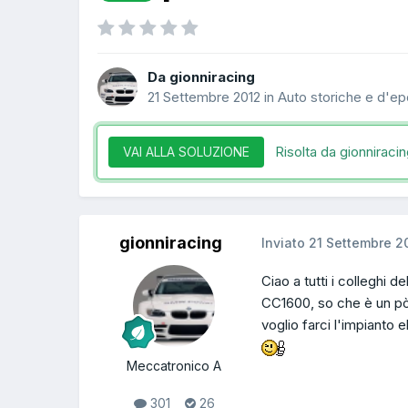
Da gionniracing
21 Settembre 2012
in
Auto storiche e d'e
Risolta da gionniraci
VAI ALLA SOLUZIONE
gionniracing
Inviato
21 Settembre 2
Ciao a tutti i colleghi 
CC1600, so che è un pò
voglio farci l'impianto 
Meccatronico A
301
26