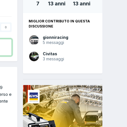
7
13 anni
13 anni
MIGLIOR CONTRIBUTO IN QUESTA
DISCUSSIONE
0
gionniracing
5 messaggi
Civitas
3 messaggi
69
erso e
mente