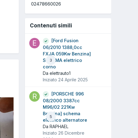
02478660026
Contenuti simili
[Ford Fusion
06/2010 1388,0cc
FXJA 059Kw Benzina]
SCHEMA elettrico
3
corno
Da elettrauto1
Iniziato
24 Aprile 2025
[PORSCHE 996
08/2000 3387cc
M96/02 221Kw
Benzina] schema
5
elettrico alternatore
Da RAPHAEL
Iniziato
26 Dicembre