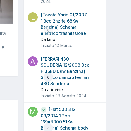
2024
[Toyota Yaris 01/2007
1.3cc 2nz fe 68Kw
Benzina] Schema
0
ura
elettrico trasmissione
Da lario
Iniziato
13 Marzo
le!
[FERRARI 430
SCUDERIA 12/2008 0cc
F136ED 0Kw Benzina]
Sblocco cambio Ferrari
6
430 Scuderia
Da a-iovine
Iniziato
28 Agosto 2024
[Fiat 500 312
03/2014 1.2cc
169a4000 51Kw
O
Benzina] Schema body
3