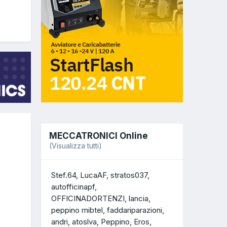
MECCATRONICI Online
(Visualizza tutti)
Stef.64
LucaAF
stratos037
autofficinapf
OFFICINADORTENZI
lancia
peppino mibtel
faddariparazioni
andri
atoslva
Peppino
Eros