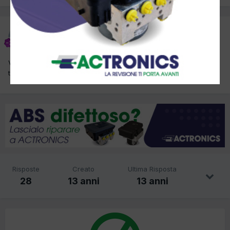
skyfox
Inviato
20 Settembre 2012
Volevo sapere se qualcuno usa mac o linux in officina e se si
trova bene...
Risposte
Creato
Ultima Risposta
28
13 anni
13 anni