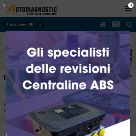
2
X
Attrezzatura Officina
[Sistemi operativi per computer]Quali usate?
Da skyfox
20 Settembre 2012
in
Attrezzatura Officina
PREC
Pagina 1 di 2
AVANTI