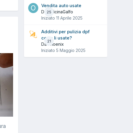
Vendita auto usate
Da OfficinaGalfo
25
Iniziato
11 Aprile 2025
Additivi per pulizia dpf
come li usate?
21
Da Phoenix
Iniziato
5 Maggio 2025
ura