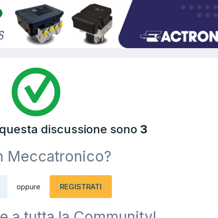
a questa discussione sono
3
n Meccatronico?
REGISTRATI
oppure
e a tutta la Community!