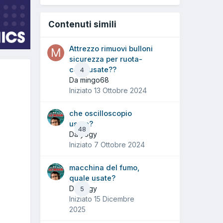
Contenuti simili
Attrezzo rimuovi bulloni
sicurezza per ruota-
cosa usate??
4
Da mingo68
Iniziato
13 Ottobre 2024
che oscilloscopio
usate?
48
Da yogy
Iniziato
7 Ottobre 2024
macchina del fumo,
quale usate?
Da yogy
5
Iniziato
15 Dicembre
2025