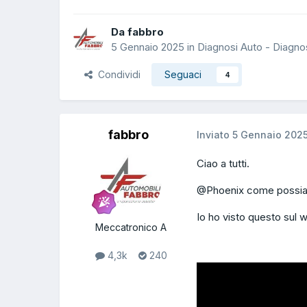
Da fabbro
5 Gennaio 2025
in
Diagnosi Auto - Diagno
Condividi
Seguaci
4
fabbro
Inviato
5 Gennaio 202
Ciao a tutti.
@Phoenix
come possia
Io ho visto questo sul 
Meccatronico A
4,3k
240