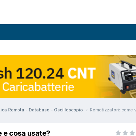
tica Remota - Database - Oscilloscopio
Remotizzatori: come v
e e cosa usate?