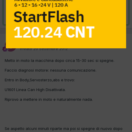
VAI ALLA SOLUZIONE
Risolta da Sauro,
24 Settembre 2012
Sauro
Inviato
20 Settembre 2012
Metto in moto la macchina dopo circa 15-30 sec si spegne.
Faccio diagnosi motore: nessuna comunicazione.
Entro in Body,Servosterzo,abs e trovo:
U1601 Linea Can High Disattivata.
Riprovo a mettere in moto e naturalmente nada.
Se aspetto alcuni minuti riparte ma poi si spegne di nuovo dopo