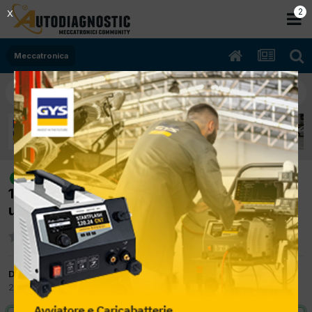
2
X
Meccatronica
[Lancia Ypsilon 09/2006 1242cc
risolto
188A4000 44Kw Benzina] Si spegne e per
un pò non riparte
Da Sauro
20 Settembre 2012
in
Meccatronica