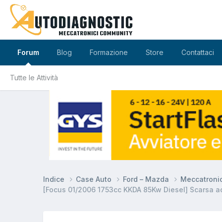
Forum
Blog
Formazione
Store
Contattaci
Tutte le Attività
Indice
Case Auto
Ford – Mazda
Meccatroni
[Focus 01/2006 1753cc KKDA 85Kw Diesel] Scarsa a