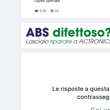
Ospite Speciale
4,9k
44
Le risposte a quest
contrasseg