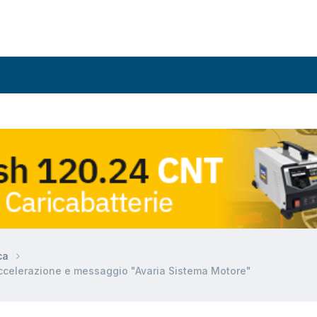
ca
ccelerazione e messaggio "Avaria Sistema Motore"