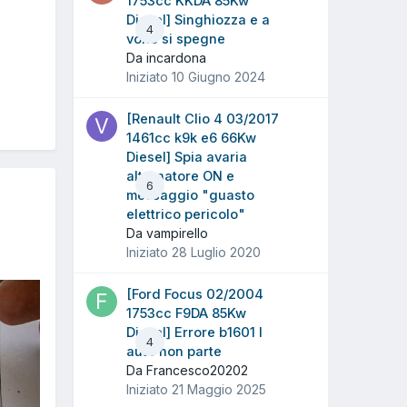
1753cc KKDA 85Kw
Diesel] Singhiozza e a
4
volte si spegne
Da incardona
Iniziato
10 Giugno 2024
[Renault Clio 4 03/2017
1461cc k9k e6 66Kw
Diesel] Spia avaria
alternatore ON e
6
messaggio "guasto
elettrico pericolo"
Da vampirello
Iniziato
28 Luglio 2020
[Ford Focus 02/2004
1753cc F9DA 85Kw
Diesel] Errore b1601 l
4
auto non parte
Da Francesco20202
Iniziato
21 Maggio 2025