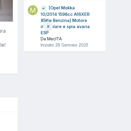
[Opel Mokka
10/2014 1598cc A16XER
85Kw Benzina] Motore
irregolare e spia avaria
8
ura
ESP
Da MecITA
le!
Iniziato
28 Gennaio 2025
O