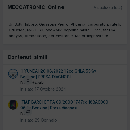
MECCATRONICI Online
(Visualizza tutti)
UniBotti
fabbro
Giuseppe Pierro
Phoenix
carburatori
rutelli
OffDeMa
MAURI68
badwork
peppino mibtel
Eros
Stef.64
andy69
Armadillo88
car elettronic
Motordiagnosi1999
Contenuti simili
[HYUNDAI i20 06/2022 1.2cc G4LA 55Kw
Benzina] PRESA DIAGNOSI
2
Da badwork
Iniziato
17 Ottobre 2024
[FIAT BARCHETTA 09/2000 1747cc 188A6000
96Kw Benzina] Presa diagnosi
20
Da mg
Iniziato
29 Gennaio