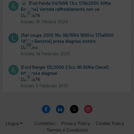
[Fiat Panda 04/1998 1.1cc 176b2000 40Kw
Benzina] Ventola raffreddamento non va
2
Da alfa78
Iniziato
16 Ottobre 2024
[fiat coupe 2000 16v 06/1994 1995cc 175a1000
140Kw Benzina] presa diagnosi motore
20
Da liistro
Iniziato
14 Febbraio 2025
[Ford Ranger 05/2006 2.5cc Wl 80Kw Diesel]
Info presa diagnosi
5
Da alfa78
Iniziato
5 Febbraio 2025
Lingua
Contattaci
Privacy Policy
Cookie Policy
Termini e Condizioni