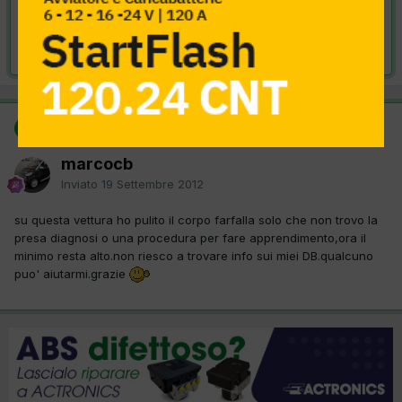
VAI ALLA SOLUZIONE
Risolta da marcocb,
19 Settembre 2012
SOLUZIONE
marcocb
Inviato
19 Settembre 2012
su questa vettura ho pulito il corpo farfalla solo che non trovo la
presa diagnosi o una procedura per fare apprendimento,ora il
minimo resta alto.non riesco a trovare info sui miei DB.qualcuno
puo' aiutarmi.grazie