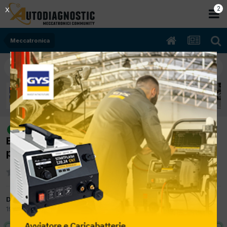
2
X
Meccatronica
[felicia 10/1998 1.3cc 781.135M 40Kw
risolto
Benzina] apprendim. farfalla/posizione
presa diagnosi
Da marcocb
19 Settembre 2012
in
Meccatronica