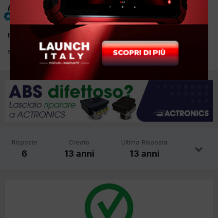
dino
Inviato
18 Settembre 2012
buona sera
sapreste indicarmi il vano batteria su questa macchina dove?
Risposte
Creato
Ultima Risposta
6
13 anni
13 anni