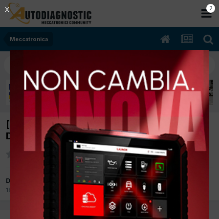
2
X
Meccatronica
[audi a4 09/2012 1.9tdicc xxxxx xxxKw
Diesel] vano batteria
Da dino
18 Settembre 2012
in
Meccatronica