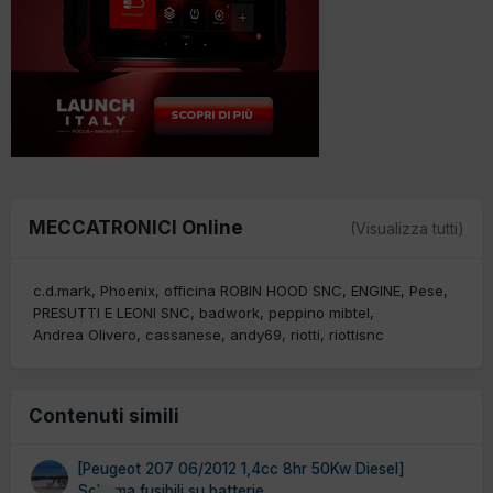
MECCATRONICI Online
(Visualizza tutti)
c.d.mark
Phoenix
officina ROBIN HOOD SNC
ENGINE
Pese
PRESUTTI E LEONI SNC
badwork
peppino mibtel
Andrea Olivero
cassanese
andy69
riotti
riottisnc
Contenuti simili
[Peugeot 207 06/2012 1,4cc 8hr 50Kw Diesel]
Schema fusibili su batterie