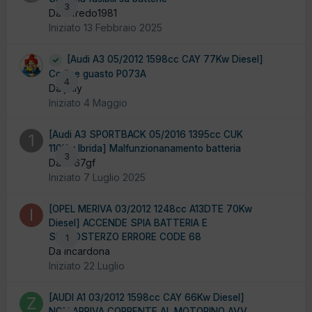
3
Da alfredo1981
Iniziato
13 Febbraio 2025
[Audi A3 05/2012 1598cc CAY 77Kw Diesel]
Codice guasto P073A
4
Da jolly
Iniziato
4 Maggio
[Audi A3 SPORTBACK 05/2016 1395cc CUK
110Kw Ibrida] Malfunzionanamento batteria
3
Da 1967gf
Iniziato
7 Luglio 2025
[OPEL MERIVA 03/2012 1248cc A13DTE 70Kw
Diesel] ACCENDE SPIA BATTERIA E
SERVOSTERZO ERRORE CODE 68
1
Da incardona
Iniziato
22 Luglio
[AUDI A1 03/2012 1598cc CAY 66Kw Diesel]
NON ARRIVA CORRENTE AL MOTORINO AVV.