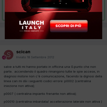
VAI ALLA SOLUZIONE
Risolta da scican,
19 Settembre 2012
PREC
Pagina 1 di 2
AVANTI
scican
Inviato
18 Settembre 2012
salve a tutti mi hanno portato in officina una G.punto che non
parte. accendendo il quadro rimangono tutte le spie accese, in
diagnosi motore non c'è comunicazione, facendo la dignosi della
linea can mi dà i seguenti codici errore: p0002 (centralina
iniezione non attiva);
p0007 ( centralina impianto frenante non attiva);
p00010 (centralina imbardata/ accellerazione laterale non attiva )
;