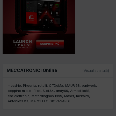
MECCATRONICI Online
(Visualizza tutti)
mecdrio
Phoenix
rutelli
OffDeMa
MAURI68
badwork
peppino mibtel
Eros
Stef.64
andy69
Armadillo88
car elettronic
Motordiagnosi1999
Maser
mirko29
Antoniofesta
MARCELLO GIOVANARDI