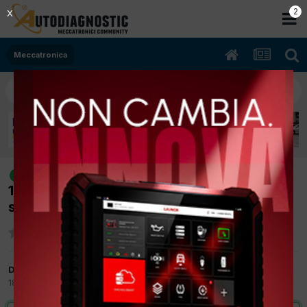
1
X
Meccatronica
[grande punto 09/2009 1242cc
risolto
199a4000 48Kw Benzina] spie quadro
strumento tutte accese
Da scican
18 Settembre 2012
in
Meccatronica