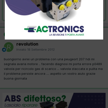
VAI ALLA SOLUZIONE
Risolta da revolution,
18 Settembre 2012
SOLUZIONE
revolution
Inviato
18 Settembre 2012
buongiorno avrei un problema con una peugeort 207 hdi mi
segnala avaria motore .. facendo diagnosi mi porta errore p0489
valvola per ricircolo gas di scarico ... valvola staccata e pulita ma
il problema persiste ancora .... aspetto un vostro aiuto grazie
buona giornata