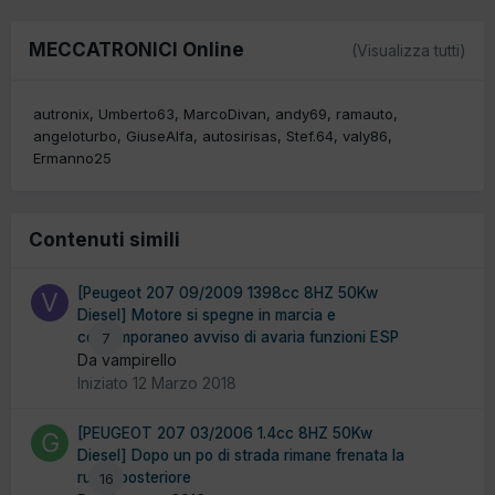
MECCATRONICI Online
(Visualizza tutti)
autronix
Umberto63
MarcoDivan
andy69
ramauto
angeloturbo
GiuseAlfa
autosirisas
Stef.64
valy86
Ermanno25
Contenuti simili
[Peugeot 207 09/2009 1398cc 8HZ 50Kw
Diesel] Motore si spegne in marcia e
contemporaneo avviso di avaria funzioni ESP
7
Da vampirello
Iniziato
12 Marzo 2018
[PEUGEOT 207 03/2006 1.4cc 8HZ 50Kw
Diesel] Dopo un po di strada rimane frenata la
ruota posteriore
16