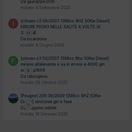
Da giuseppe2016
Iniziato
4 Settembre 2025
[citroen c3 09/2007 1398cc 8HZ 50Kw Diesel]
ERRORE P0093 NELLE SALITE A VOLTE SI
SPEGNE
17
Da incardona
Iniziato
4 Giugno 2024
[citroen c3 02/2007 1398cc 8hz 50Kw Diesel]
minimo altalenante e va in errore a 4000 giri
errore p1669
5
Da fabiogessi
Iniziato
28 Ottobre 2025
[Peugeot 206 06/2009 1398cc 8HZ 50Kw
Diesel] sincronia giri e fase
1
Da peppino mibtel
Iniziato
19 Gennaio 2025