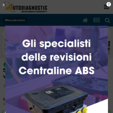
2
X
Meccatronica
[peugeot 207 02/2007 1.4hdicc 8hz
risolto
50Kw Diesel] avaria motore errore p0489
valvola per ricircolo gas
Da revolution
18 Settembre 2012
in
Meccatronica