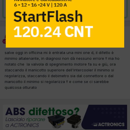
Risolta da scican,
15 Settembre 2012
scican
Inviato
14 Settembre 2012
salve oggi in officina mi è entrata una mini one d, il difetto è
minimo altalenante, in diagnosi non dà nessuno errore !! ma ho
notato che la valvola di spegnimento motore fa su e giù, ora
staccando il manicotto superiore dell'intercooler il minimo si
regolarizza, staccando il debimetro sia dal connettore o dal
manicotto il minimo si regolarizza !! e come se ci sarebbe
qualcosa otturato