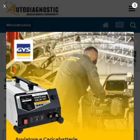
2
X
Meccatronica
[mini one d 07/2004 1364cc 1nd
risolto
55Kw Diesel] minimo altalenante
Da scican
14 Settembre 2012
in
Meccatronica
VAI ALLA SOLUZIONE