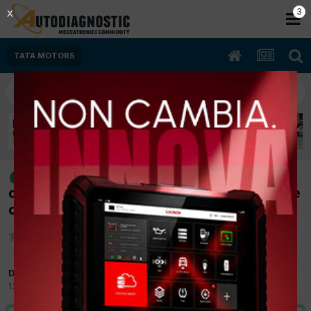
2
X
TATA MOTORS
[tata xenon 10/2009 2179cc 2.2l
risolto
dicoro5 103Kw Diesel] schema messa in fase
cinghia distribuzione
Da autofficina
13 Settembre 2012
in
TATA MOTORS