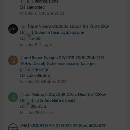
cinghia distribuzione
8
Da samsotec
Iniziato
6 Ottobre 2023
[Opel Vivaro 03/2003 1.9cc F9Q 762 60Kw
Diesel] Schema fase distribuzione
10
Da pav-04
Iniziato
8 Giugno
[Land Rover Evoque 02/2016 2000 204 DTD
110kw Diesel] Schema messa in fase per
posizione dime
14
Da suzukituerra
Iniziato
29 Ottobre 2020
[Tata Pickup tl 08/2008 2.2cc Dicor05 103Kw
Diesel] Tata Accelera da sola
9
Da SANDROG.
Iniziato
26 Marzo
[FIAT DUCATO 2.2 02/2022 2200cc 46349131