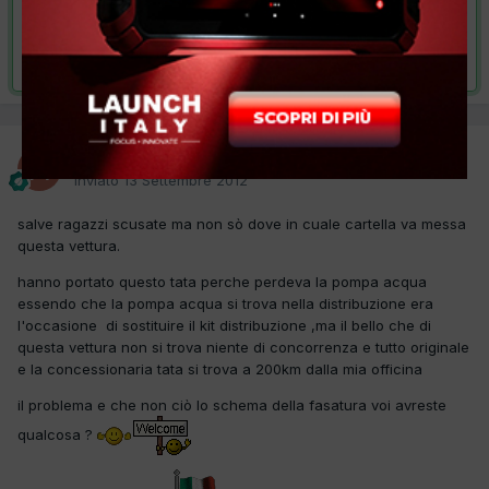
VAI ALLA SOLUZIONE
Risolta da autofficina,
14 Settembre 2012
autofficina
Inviato
13 Settembre 2012
salve ragazzi scusate ma non sò dove in cuale cartella va messa
questa vettura.
hanno portato questo tata perche perdeva la pompa acqua
essendo che la pompa acqua si trova nella distribuzione era
l'occasione di sostituire il kit distribuzione ,ma il bello che di
questa vettura non si trova niente di concorrenza e tutto originale
e la concessionaria tata si trova a 200km dalla mia officina
il problema e che non ciò lo schema della fasatura voi avreste
qualcosa ?