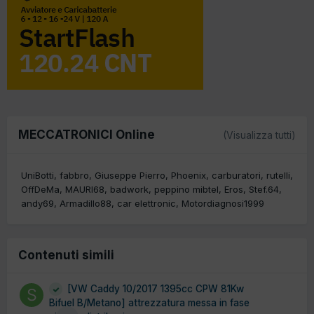
MECCATRONICI Online
(Visualizza tutti)
UniBotti
fabbro
Giuseppe Pierro
Phoenix
carburatori
rutelli
OffDeMa
MAURI68
badwork
peppino mibtel
Eros
Stef.64
andy69
Armadillo88
car elettronic
Motordiagnosi1999
Contenuti simili
[VW Caddy 10/2017 1395cc CPW 81Kw
Bifuel B/Metano] attrezzatura messa in fase