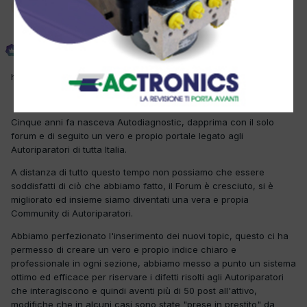
Amministratore
Phoenix
Inviato
13 Settembre 2012
http://farm9.staticflickr.com/8454/7980813910_386b968252_z.jpg
Cinque anni fa nasceva Autodiagnostic, dapprima con il solo
forum e di seguito un vero e propio portale legato agli
Autoriparatori di tutta Italia.
A distanza di tutto questo tempo non possiamo che essere
soddisfatti di ciò che abbiamo fatto, il Forum è cresciuto, si è
migliorato ed insieme siamo diventati una vera e propia
Community di Autoriparatori.
Abbiamo perfezionato l'inserimento dei nuovi topic, questo ci ha
permesso di creare un vero e propio indice chiaro e
professionale in ogni sezione, abbiamo messo a punto un sistema
ottimo ed efficace per riservare i difetti risolti agli Autoriparatori
che interagiscono e quindi aventi più di 50 post all'attivo,
modifiche che in alcuni casi sono state "prese in prestito" da