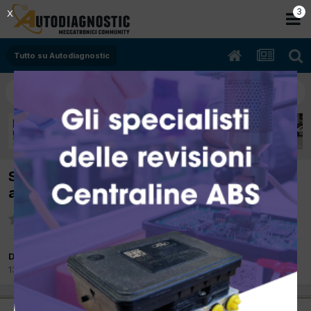
2
X
Tutto su Autodiagnostic
Settembre 2012 Autodiagnostic festeggia 5
anni di Forum Tecnico
Da Phoenix
13 Settembre 2012
in
Tutto su Autodiagnostic