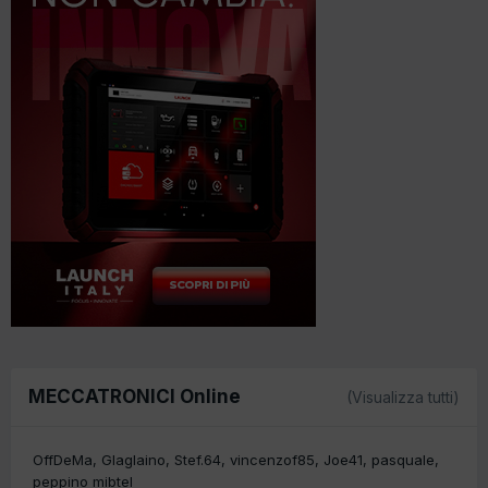
MECCATRONICI Online
(Visualizza tutti)
OffDeMa
Glaglaino
Stef.64
vincenzof85
Joe41
pasquale
peppino mibtel