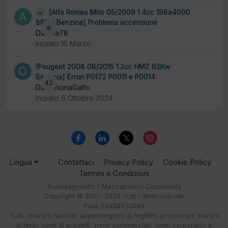
[Alfa Romeo Mito 05/2009 1.4cc 198a4000
88Kw Benzina] Problema accensione
8
Da alfa78
Iniziato
15 Marzo
[Peugeot 2008 08/2015 1.2cc HMZ 62Kw
Benzina] Errori P0172 P0011 e P0014
42
Da OfficinaGalfo
Iniziato
6 Ottobre 2024
Lingua
Contattaci
Privacy Policy
Cookie Policy
Termini e Condizioni
Autodiagnostic | Meccatronici Community
Copyright © 2007-2026 Tutti i diritti riservati
P.iva 03438870044
Tutti i marchi riportati appartengono ai legittimi proprietari; marchi
di terzi, nomi di prodotti, nomi commerciali, nomi corporativi e