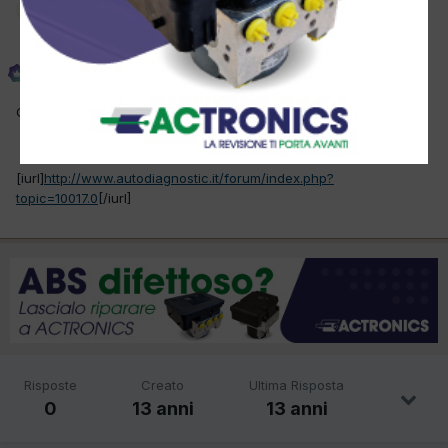
Amministratore
Phoenix
Inviato
12 Settembre 2012
Questo topic è stato spostato in
Diagnosi elettronica
.
[iurl]
http://www.autodiagnostic.it/forum/index.php?
topic=10017.0
[/iurl]
Risposte
Creato
Ultima Risposta
0
13 anni
13 anni