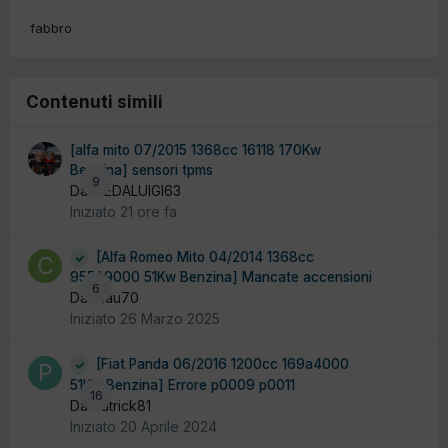
fabbro
Contenuti simili
[alfa mito 07/2015 1368cc 16118 170Kw
Benzina] sensori tpms
9
Da MEDALUIGI63
Iniziato
21 ore fa
[Alfa Romeo Mito 04/2014 1368cc
955A9000 51Kw Benzina] Mancate accensioni
6
Da Clau70
Iniziato
26 Marzo 2025
[Fiat Panda 06/2016 1200cc 169a4000
51Kw Benzina] Errore p0009 p0011
16
Da Patrick81
Iniziato
20 Aprile 2024