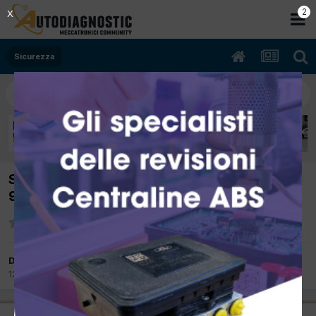
2
X
Sicurezza
SPOSTATO: [mito 01/2009 1368cc
955A1000 058Kw Benzina] errore P0011
Da Phoenix
12 Settembre 2012
in
Sicurezza