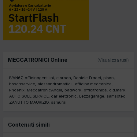
MECCATRONICI Online
(Visualizza tutti)
IVAN67
officinagentilini
ciorben
Daniele Fracci
pison
boschservice
alessandromattioli
officina.meccanica
Phoenix
MeccatronicAngel
badwork
officitronica
c.d.mark
AUTO SOLE SERVICE
car elettronic
Lezzagarage
samsotec
ZANUTTO MAURIZIO
samurai
Contenuti simili