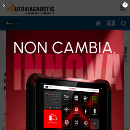
1
X
Service
[Gran cherokee 02/2008 3000cc
risolto
642980 /Kw Diesel] Gasolio azz service da
menù consolle
Da ludema
25 Aprile 2012
in
Service