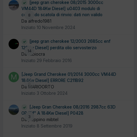
[jeep gran cherokee 08/2015 3000cc
VM44D 184Kw Diesel] u0403 modulo di
comando scatola di rinvio: dati non valido
8
Da alfredo1981
Iniziato
10 Novembre 2024
[jeep gran cherokee 12/2003 2685cc enf
120Kw Diesel] perdita olio servosterzo
14
Da fabiocra
Iniziato
29 Febbraio 2016
[Jeep Grand Cherokee 01/2014 3000cc VM44D
184Kw Diesel] ERRORE C211B92
0
Da MARIOORTO
Iniziato
3 Ottobre 2024
[Jeep Gran Cherokee 08/2016 2987cc 63D
OR "M" A 184Kw Diesel] P0428
3
Da peppino mibtel
Iniziato
8 Settembre 2019