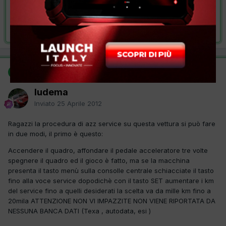
VAI ALLA SOLUZIONE
Risolta da ludema,
25 Aprile 2012
SOLUZIONE
ludema
Inviato
25 Aprile 2012
Ragazzi la procedura di azz service su questa vettura si può fare
in due modi, il primo è questo:
Accendere il quadro, affondare il pedale acceleratore tre volte
spegnere il quadro ed il gioco è fatto, ma se la macchina
presenta il tasto menù sulla consolle centrale schiacciate il tasto
fino alla voce service dopodichè con il tasto SET aumentare i km
del service fino a quelli desiderati la scelta va da mille km fino a
20mila ATTENZIONE NON VI IMPAZZITE NON VIENE RIPORTATA DA
NESSUNA BANCA DATI (Texa , autodata, esi )