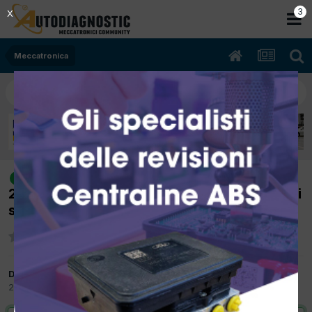
2
X
Meccatronica
[fiat doblo 02/2002 1.200cc
risolto
223a5000 48Kw Benzina] quando riscalda si
spegne
Da andreatec
24 Aprile 2012
in
Meccatronica