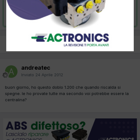
VAI ALLA SOLUZIONE
Risolta da andreatec,
5 Maggio 2012
PREC
Pagina 1 di 2
AVANTI
andreatec
Inviato
24 Aprile 2012
buon giorno, ho questo doblo 1.200 che quando riscalda si
spegne. le ho provate tutte ma secondo voi potrebbe essere la
centralina?