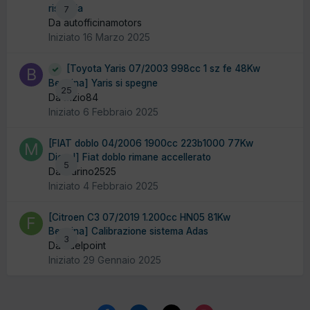
riscalda
7
Da autofficinamotors
Iniziato
16 Marzo 2025
[Toyota Yaris 07/2003 998cc 1 sz fe 48Kw
Benzina] Yaris si spegne
25
Da Bizio84
Iniziato
6 Febbraio 2025
[FIAT doblo 04/2006 1900cc 223b1000 77Kw
Diesel] Fiat doblo rimane accellerato
5
Da marino2525
Iniziato
4 Febbraio 2025
[Citroen C3 07/2019 1.200cc HN05 81Kw
Benzina] Calibrazione sistema Adas
3
Da Fuelpoint
Iniziato
29 Gennaio 2025