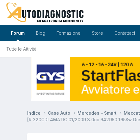
Forum
Blog
Formazione
Store
Contattaci
Tutte le Attività
Indice
Case Auto
Mercedes – Smart
Meccat
[R 320CDI 4MATIC 01/2009 3.0cc 642950 165Kw Dies