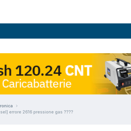
ronica
el] errore 2616 pressione gas ????