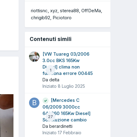
riottisnc
xyz
sterea88
OffDeMa
chrigib92
Piciotoro
Contenuti simili
[VW Tuareg 03/2006
3.0cc BKS 165Kw
Diesel] clima non
1
funziona errore 00445
Da delta
Iniziato
8 Luglio 2025
[Mercedes C
06/2009 3000cc
642960 165Kw Diesel]
27
Sostituzione cambio
Da berardinetti
Iniziato
17 Febbraio