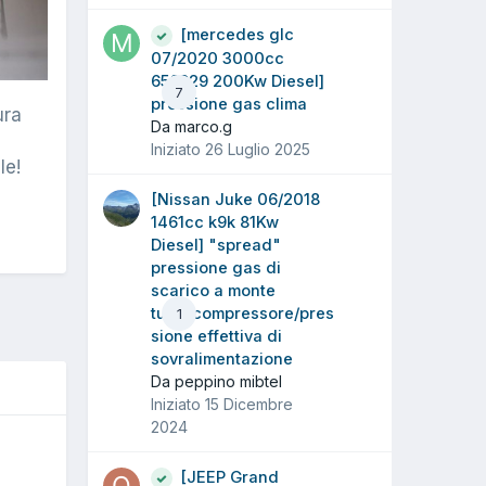
[mercedes glc
07/2020 3000cc
656929 200Kw Diesel]
7
pressione gas clima
ura
Da marco.g
Iniziato
26 Luglio 2025
le!
[Nissan Juke 06/2018
1461cc k9k 81Kw
Diesel] "spread"
pressione gas di
scarico a monte
turbocompressore/pres
1
sione effettiva di
sovralimentazione
Da peppino mibtel
Iniziato
15 Dicembre
2024
[JEEP Grand