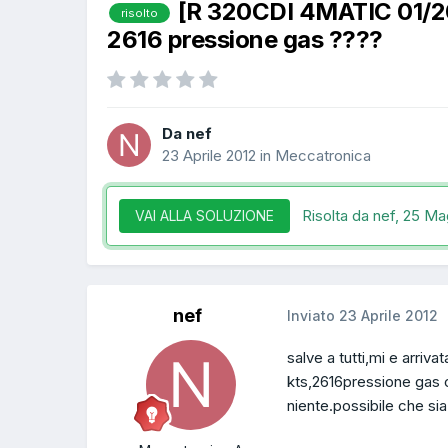
[R 320CDI 4MATIC 01/2
risolto
2616 pressione gas ????
Da nef
23 Aprile 2012
in
Meccatronica
Risolta da nef,
25 Ma
VAI ALLA SOLUZIONE
nef
Inviato
23 Aprile 2012
salve a tutti,mi e arriv
kts,2616pressione gas co
niente.possibile che sia s