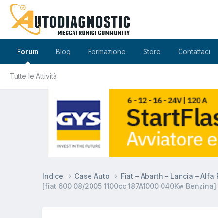
Forum
Blog
Formazione
Store
Contattaci
Tutte le Attività
Indice
Case Auto
Fiat – Abarth – Lancia – Alf
[fiat 600 08/2005 1100cc 187A1000 040Kw Benzina] 