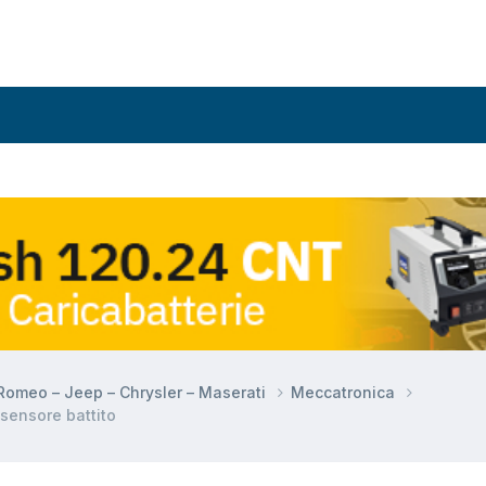
a Romeo – Jeep – Chrysler – Maserati
Meccatronica
sensore battito