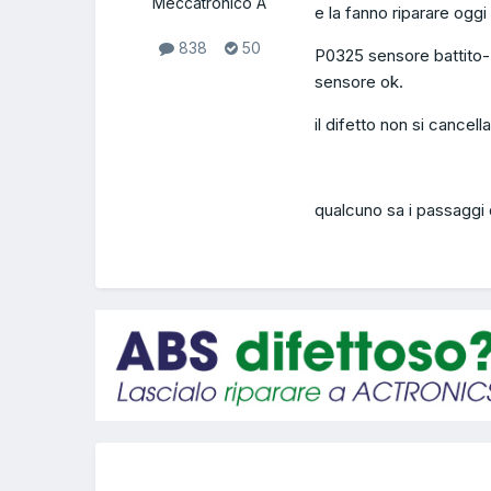
Meccatronico A
e la fanno riparare ogg
838
50
P0325 sensore battito--
sensore ok.
il difetto non si cancel
qualcuno sa i passaggi 