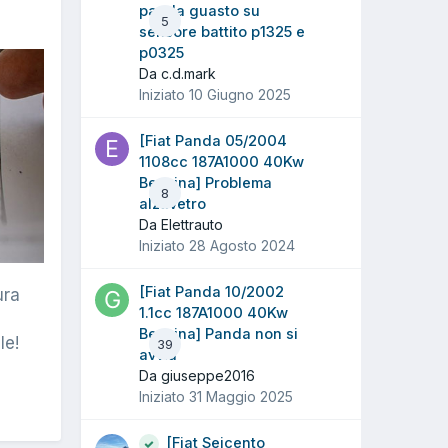
panda guasto su
5
sensore battito p1325 e
p0325
Da c.d.mark
Iniziato
10 Giugno 2025
[Fiat Panda 05/2004
1108cc 187A1000 40Kw
Benzina] Problema
8
alzavetro
Da Elettrauto
Iniziato
28 Agosto 2024
[Fiat Panda 10/2002
ura
1.1cc 187A1000 40Kw
Benzina] Panda non si
le!
39
avvia
Da giuseppe2016
Iniziato
31 Maggio 2025
[Fiat Seicento