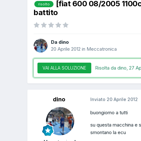
[fiat 600 08/2005 110
risolto
battito
Da dino
20 Aprile 2012
in
Meccatronica
Risolta da dino,
27 Ap
VAI ALLA SOLUZIONE
dino
Inviato
20 Aprile 2012
buongiorno a tutti
su questa macchina e sta
smontano la ecu