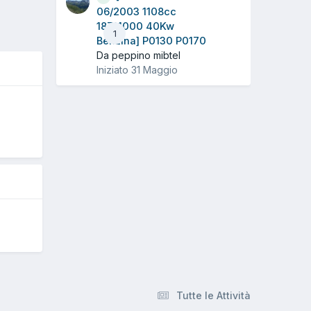
06/2003 1108cc
187A1000 40Kw
1
Benzina] P0130 P0170
Da peppino mibtel
Iniziato
31 Maggio
5
Tutte le Attività