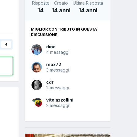
Risposte
Creato
Ultima Risposta
14
14 anni
14 anni
MIGLIOR CONTRIBUTO IN QUESTA
DISCUSSIONE
4
dino
4 messaggi
max72
3 messaggi
cdr
2 messaggi
vito azzollini
2 messaggi