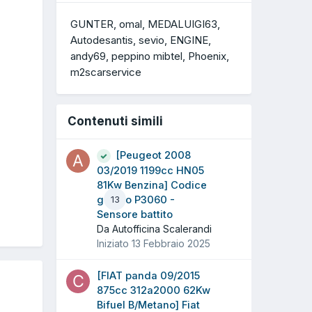
GUNTER
omal
MEDALUIGI63
Autodesantis
sevio
ENGINE
andy69
peppino mibtel
Phoenix
m2scarservice
Contenuti simili
[Peugeot 2008
03/2019 1199cc HN05
81Kw Benzina] Codice
guasto P3060 -
13
Sensore battito
Da Autofficina Scalerandi
Iniziato
13 Febbraio 2025
[FIAT panda 09/2015
875cc 312a2000 62Kw
Bifuel B/Metano] Fiat