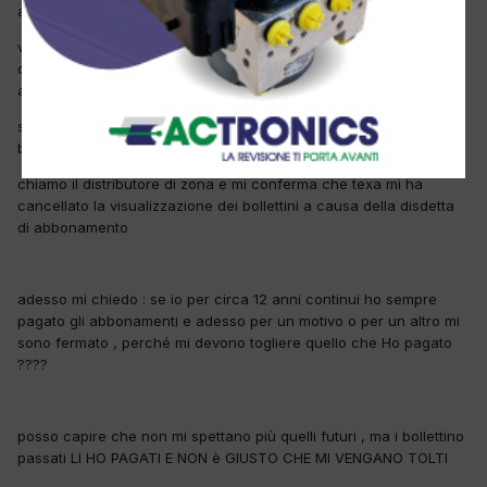
a Gennaio ho fatto disdetta dagli abbonamenti texa
visto che ho un altro strumento nuovo con abbonamenti
disponibili per almeno 2 anni ho deciso che con texa mi fermo un
attimino
stamattina ho scoperto una bella sorpresa , e sarebbe che i
bollettini tecnici non si aprono più
chiamo il distributore di zona e mi conferma che texa mi ha
cancellato la visualizzazione dei bollettini a causa della disdetta
di abbonamento
adesso mi chiedo : se io per circa 12 anni continui ho sempre
pagato gli abbonamenti e adesso per un motivo o per un altro mi
sono fermato , perché mi devono togliere quello che Ho pagato
????
posso capire che non mi spettano più quelli futuri , ma i bollettino
passati LI HO PAGATI E NON è GIUSTO CHE MI VENGANO TOLTI