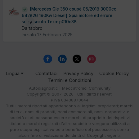
[Mercedes Gle 350 coupè 05/2018 3000cc
642826 190Kw Diesel] Spia motore ed errore
sconosciuto Texa: p010c38
19
Da fabbro
Iniziato
17 Febbraio 2025
Lingua
Contattaci
Privacy Policy
Cookie Policy
Termini e Condizioni
Autodiagnostic | Meccatronici Community
Copyright © 2007-2026 Tutti i diritti riservati
P.iva 03438870044
Tutti i marchi riportati appartengono ai legittimi proprietari; marchi
di terzi, nomi di prodotti, nomi commerciali, nomi corporativi e
società citati possono essere marchi di proprietà dei rispettivi
titolari o marchi registrati d'altre società e vengono utilizzati a
puro scopo esplicativo ed a beneficio del possessore, senza
alcun fine di violazione dei diritti di Copyright vigenti.