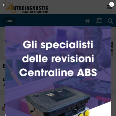
2
X
Texa
Bravi i signori Texa
Da delta
20 Aprile 2012
in
Texa
delta
Inviato
20 Aprile 2012