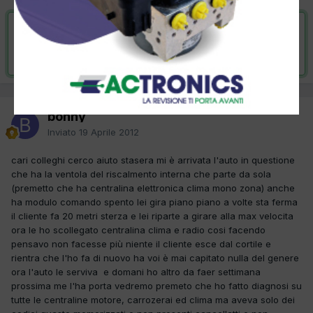
VAI ALLA SOLUZIONE
Risolta da bonny,
25 Maggio 2012
bonny
Inviato
19 Aprile 2012
cari colleghi cerco aiuto stasera mi è arrivata l'auto in questione
che ha la ventola del riscalmento interna che parte da sola
(premetto che ha centralina elettronica clima mono zona) anche
ha modulo comando spento lei gira piano piano a volte sta ferma
il cliente fa 20 metri sterza e lei riparte a girare alla max velocita
ora le ho scollegato centralina clima e radio cosi facendo
pensavo non facesse più niente il cliente esce dal cortile e
rientra che l'ho fa di nuovo ha voi è mai capitato nulla del genere
ora l'auto le serviva e domani ho altro da faer settimana
prossima me l'ha porta vedremo premeto che ho fatto diagnosi su
tutte le centraline motore, carrozerai ed clima ma aveva solo dei