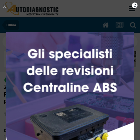
2
X
Clima
[OPEL MERIVA-A 05/2006 1700cc
risolto
Z17DTH 88Kw Diesel] VENTOLA
RISCALDAMENTO STERZANDO A DESTRA
PARTE ALL
Da bonny
19 Aprile 2012
in
Clima