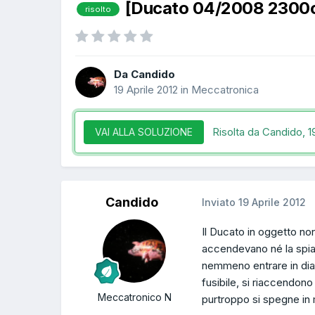
[Ducato 04/2008 2300c
risolto
Da Candido
19 Aprile 2012
in
Meccatronica
Risolta da Candido,
1
VAI ALLA SOLUZIONE
Candido
Inviato
19 Aprile 2012
Il Ducato in oggetto no
accendevano né la spia
nemmeno entrare in diagn
fusibile, si riaccendono
Meccatronico N
purtroppo si spegne in m