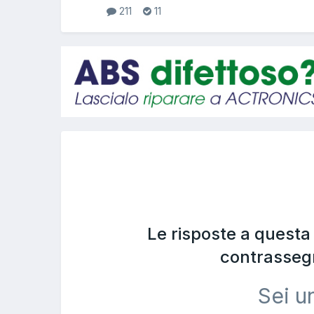
211
11
Le risposte a quest
contrasseg
Sei u