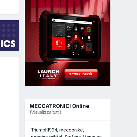
MECCATRONICI Online
(Visualizza tutti)
Triumph1994
mecconikc
peppino mibtel
Stefano Mancuso