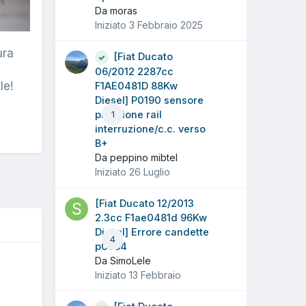
Da moras
Iniziato
3 Febbraio 2025
ura
[Fiat Ducato
06/2012 2287cc
le!
F1AE0481D 88Kw
Diesel] P0190 sensore
pressione rail
1
interruzione/c.c. verso
B+
Da peppino mibtel
Iniziato
26 Luglio
[Fiat Ducato 12/2013
2.3cc F1ae0481d 96Kw
Diesel] Errore candette
4
p0684
Da SimoLele
O
Iniziato
13 Febbraio