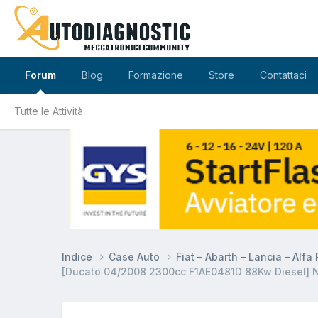
Forum
Blog
Formazione
Store
Contattaci
Tutte le Attività
Indice
Case Auto
Fiat – Abarth – Lancia – Alf
[Ducato 04/2008 2300cc F1AE0481D 88Kw Diesel] 