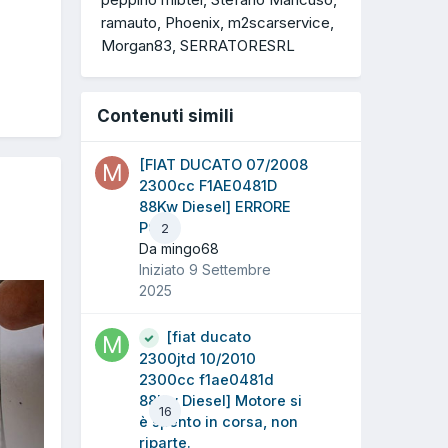
ramauto
Phoenix
m2scarservice
Morgan83
SERRATORESRL
Contenuti simili
[FIAT DUCATO 07/2008
2300cc F1AE0481D
88Kw Diesel] ERRORE
P0191
2
Da mingo68
Iniziato
9 Settembre
2025
[fiat ducato
2300jtd 10/2010
2300cc f1ae0481d
88Kw Diesel] Motore si
16
è spento in corsa, non
riparte.