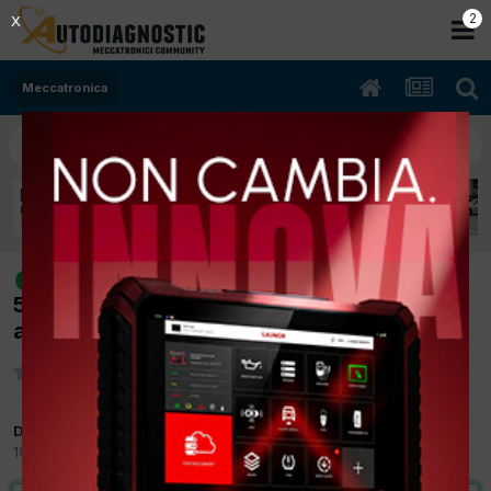
1
X
Meccatronica
[Citroen C3 07/2003 1400cc hdi 8hx
risolto
50Kw Diesel] Citroen C3 problemi
avviamento , motore
Da Mercedes
19 Aprile 2012
in
Meccatronica