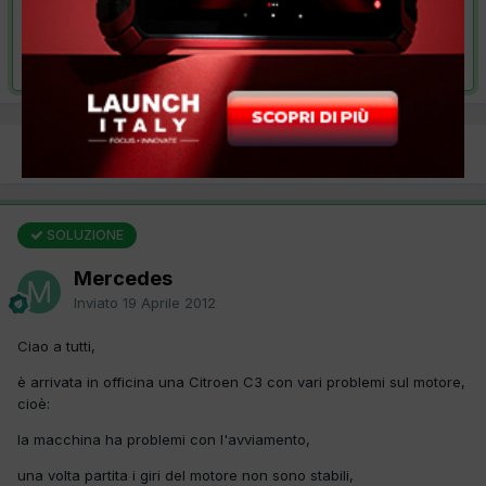
VAI ALLA SOLUZIONE
Risolta da Mercedes,
19 Aprile 2012
PREC
Pagina 1 di 2
AVANTI
SOLUZIONE
Mercedes
Inviato
19 Aprile 2012
Ciao a tutti,
è arrivata in officina una Citroen C3 con vari problemi sul motore,
cioè:
la macchina ha problemi con l'avviamento,
una volta partita i giri del motore non sono stabili,