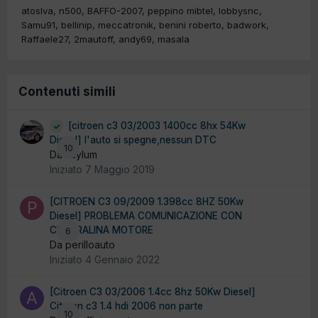
atoslva
n500
BAFFO-2007
peppino mibtel
lobbysnc
Samu91
bellinip
meccatronik
benini roberto
badwork
Raffaele27
2mautoff
andy69
masala
Contenuti simili
[citroen c3 03/2003 1400cc 8hx 54Kw
Diesel] l'auto si spegne,nessun DTC
10
Da asylum
Iniziato
7 Maggio 2019
[CITROEN C3 09/2009 1.398cc 8HZ 50Kw
Diesel] PROBLEMA COMUNICAZIONE CON
CENTRALINA MOTORE
6
Da perilloauto
Iniziato
4 Gennaio 2022
[Citroen C3 03/2006 1.4cc 8hz 50Kw Diesel]
Citroen c3 1.4 hdi 2006 non parte
10