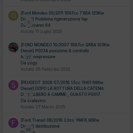
[Ford Mondeo 05/2011 1997cc TXBA 120Kw
Diesel] Problema rigenerazione fap
1
Da giovanni 64
Iniziato
11 Luglio 2025
[FORD MONDEO 10/2007 1997cc QXBA 103Kw
Diesel] P003A posizione A controllo
turbocompressore
27
Da yogy
Iniziato
26 Febbraio 2025
[PEUGEOT 3008 07/2018 1.5cc YH01 96Kw
Diesel] DOPO LA ROTTURA DELLA CATENA
DELL'ALBERO A CAMME , GUASTO P0017.
7
Da scalavino
Iniziato
27 Marzo 2025
[Ford Transit 08/2016 2.0cc YMF6 96Kw
Diesel] distribuzione
52
Da ferri