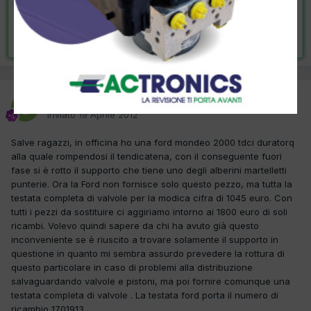
VAI ALLA SOLUZIONE
Risolta da stefanoatm,
27 Giugno 2012
stefanoatm
Inviato
19 Aprile 2012
Salve ragazzi, in officina ho una ford mondeo 2000 tdci duratorq
alla quale rompendosi il tendicatena, con il conseguente fuori
fase si è rotto il supporto che tiene uno degli alberini martelletti
punterie. Ora la Ford non fornisce solo questo pezzo, ma tutta la
testata completa di valvole per la modica cifra di 1045 euro. Con
tutti i pezzi da sostituire ci aggiriamo intorno ai 1800 euro di soli
ricambi. Volevo quindi sapere da chi ha avuto già questo
inconveniente se è riuscito a trovare solamente il supporto in
questione in quanto mi sembra assurdo prevedere la rottura di
questo particolare in caso di problemi alla distribuzione
salvaguardando valvole e pistoni, ma poi fornire comunque una
testata completa di valvole . La testata ford porta il numero di
ricambio 1701913.