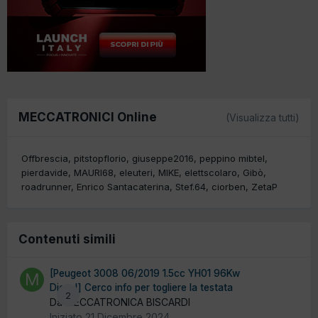
MECCATRONICI Online
(Visualizza tutti)
Offbrescia
pitstopflorio
giuseppe2016
peppino mibtel
pierdavide
MAURI68
eleuteri
MIKE
elettscolaro
Gibò
roadrunner
Enrico Santacaterina
Stef.64
ciorben
ZetaP
Contenuti simili
[Peugeot 3008 06/2019 1.5cc YH01 96Kw
Diesel] Cerco info per togliere la testata
2
Da MECCATRONICA BISCARDI
Iniziato
21 Dicembre 2024