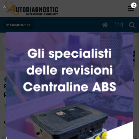
2
X
Meccatronica
[Ford Mondeo 01/2005 1998cc FMBA
risolto
96Kw Diesel] Rottura supporto castelletto
punterie su testata
Da stefanoatm
19 Aprile 2012
in
Meccatronica