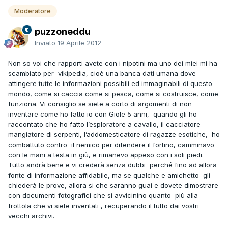
Moderatore
puzzoneddu
Inviato
19 Aprile 2012
Non so voi che rapporti avete con i nipotini ma uno dei miei mi ha
scambiato per vikipedia, cioè una banca dati umana dove
attingere tutte le informazioni possibili ed immaginabili di questo
mondo, come si caccia come si pesca, come si costruisce, come
funziona. Vi consiglio se siete a corto di argomenti di non
inventare come ho fatto io con Giole 5 anni, quando gli ho
raccontato che ho fatto l’esploratore a cavallo, il cacciatore
mangiatore di serpenti, l’addomesticatore di ragazze esotiche, ho
combattuto contro il nemico per difendere il fortino, camminavo
con le mani a testa in giù, e rimanevo appeso con i soli piedi.
Tutto andrà bene e vi crederà senza dubbi perché fino ad allora
fonte di informazione affidabile, ma se qualche e amichetto gli
chiederà le prove, allora si che saranno guai e dovete dimostrare
con documenti fotografici che si avvicinino quanto più alla
frottola che vi siete inventati , recuperando il tutto dai vostri
vecchi archivi.