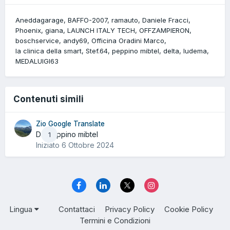
Aneddagarage
BAFFO-2007
ramauto
Daniele Fracci
Phoenix
giana
LAUNCH ITALY TECH
OFFZAMPIERON
boschservice
andy69
Officina Oradini Marco
la clinica della smart
Stef.64
peppino mibtel
delta
ludema
MEDALUIGI63
Contenuti simili
Zio Google Translate
Da peppino mibtel
1
Iniziato
6 Ottobre 2024
Lingua
Contattaci
Privacy Policy
Cookie Policy
Termini e Condizioni