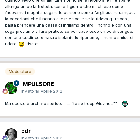
quando vedo che gli altri zii e nonno se la ridono alle mie spalle
allungo un po la frottola, come il giorno che mi chiese come
facevano i maghi a segare le persone senza fargli uscire sangue,
io accortomi che il nonno alle mie spalle se la rideva gli risposi,
basta prendere una cassa ci infiliamo dentro il nonno e con una
sega proviamo a fare pratica, se per caso esce un po di sangue,
con una cucitrice e nastro isolante lo ripariamo, il nonno smise di
ridere.
:risata:
Moderatore
IMPULSORE
Inviato
19 Aprile 2012
Ma questo è archivio storico.......... "te se tropp Giuvinott""!!!
cdr
Inviato
19 Aprile 2012