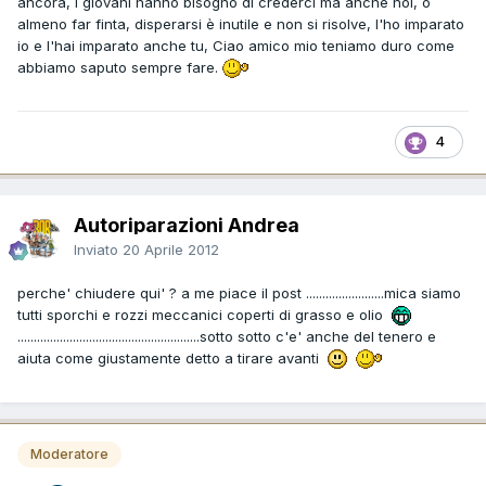
ancora, i giovani hanno bisogno di crederci ma anche noi, o
almeno far finta, disperarsi è inutile e non si risolve, l'ho imparato
io e l'hai imparato anche tu, Ciao amico mio teniamo duro come
abbiamo saputo sempre fare.
4
Autoriparazioni Andrea
Inviato
20 Aprile 2012
perche' chiudere qui' ? a me piace il post ........................mica siamo
tutti sporchi e rozzi meccanici coperti di grasso e olio
........................................................sotto sotto c'e' anche del tenero e
aiuta come giustamente detto a tirare avanti
Moderatore