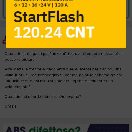
Risolta da Civitas,
20 Aprile 2012
Civitas
Inviato
18 Aprile 2012
Ciao a tutti, magari i più "anziani" (senza offendere nessuno) mi
possono aiutare.
Alfa Matta le frecce a bacchetta quelle laterali per capirci, una
volta fuori la luce lampeggiava? per me no,sullo schema nn c'è
intermittenza e poi mica si potevano aprire e chiudere cosi
velocemente?
Qualcuno si ricorda come funzionavano?
Grazie