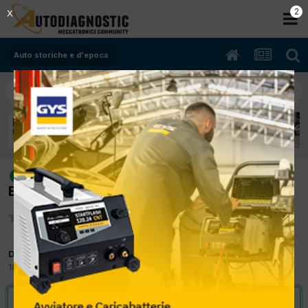
2
X
Auto storiche e d'epoca
[alfa matta 01/1951 1.8cc alfa nsKw
risolto
Benzina] funzionamento frecce
Da Civitas
18 Aprile 2012
in
Auto storiche e d'epoca
VAI ALLA SOLUZIONE