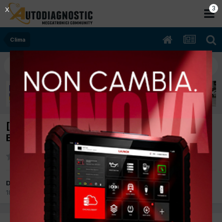
2
X
Clima
[ESPACE 10/2005 1998cc F4R V7 125Kw
Benzina] CONDIZIONATORE
Da alessandro 3326
18 Aprile 2012
in
Clima