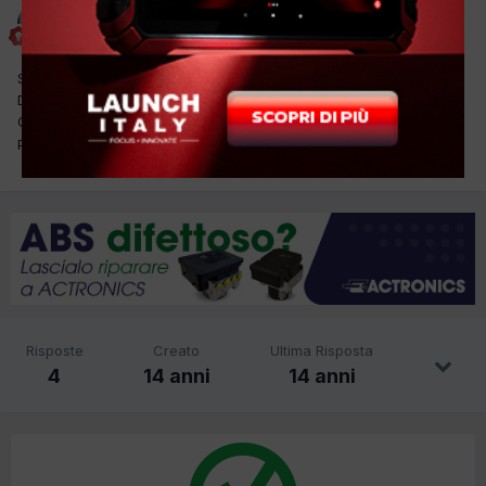
alessandro 3326
Inviato
18 Aprile 2012
SALVE RAGAZZI HO UN PROBLEMINO SU UN ARIA CONDIZIONATA
DI QUESTO ESPACE NON ARRIVA CORRENTE AL COMPRESSORE,
QUANDO SI ACCENDE DAL COMANDO IL MINIMO VARIA, MI
POTETE DARE UNA MANO? GRAZIE E SALUTI ALESSANDRO
Risposte
Creato
Ultima Risposta
4
14 anni
14 anni