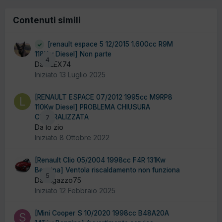
Contenuti simili
[renault espace 5 12/2015 1.600cc R9M
118Kw Diesel] Non parte
4
Da ALEX74
Iniziato
13 Luglio 2025
[RENAULT ESPACE 07/2012 1995cc M9RP8
110Kw Diesel] PROBLEMA CHIUSURA
CENTRALIZZATA
7
Da lo zio
Iniziato
8 Ottobre 2022
[Renault Clio 05/2004 1998cc F4R 131Kw
Benzina] Ventola riscaldamento non funziona
5
Da ragazzo75
Iniziato
12 Febbraio 2025
[Mini Cooper S 10/2020 1998cc B48A20A