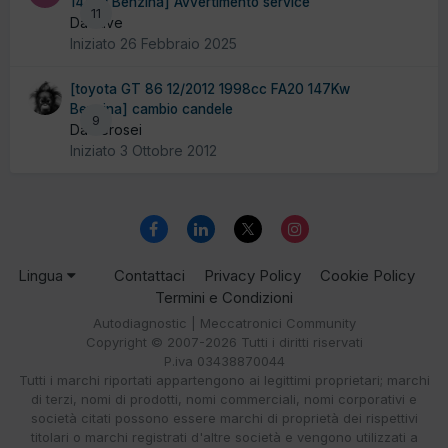
141Kw Benzina] Avvertimento service
11
Da stive
Iniziato
26 Febbraio 2025
[toyota GT 86 12/2012 1998cc FA20 147Kw
Benzina] cambio candele
9
Da zerosei
Iniziato
3 Ottobre 2012
Lingua
Contattaci
Privacy Policy
Cookie Policy
Termini e Condizioni
Autodiagnostic | Meccatronici Community
Copyright © 2007-2026 Tutti i diritti riservati
P.iva 03438870044
Tutti i marchi riportati appartengono ai legittimi proprietari; marchi
di terzi, nomi di prodotti, nomi commerciali, nomi corporativi e
società citati possono essere marchi di proprietà dei rispettivi
titolari o marchi registrati d'altre società e vengono utilizzati a