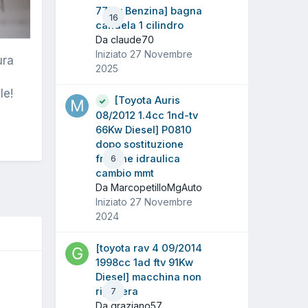
77Kw Benzina] bagna
16
candela 1 cilindro
Da claude70
Iniziato
27 Novembre
ura
2025
le!
[Toyota Auris
08/2012 1.4cc 1nd-tv
66Kw Diesel] P0810
dopo sostituzione
frizione idraulica
6
cambio mmt
Da MarcopetilloMgAuto
Iniziato
27 Novembre
2024
[toyota rav 4 09/2014
1998cc 1ad ftv 91Kw
O
Diesel] macchina non
rigenera
7
Da graziano57