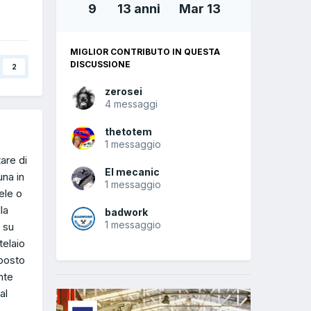
9
13 anni
Mar 13
MIGLIOR CONTRIBUTO IN QUESTA
DISCUSSIONE
2
zerosei
4 messaggi
thetotem
1 messaggio
are di
El mecanic
una in
1 messaggio
ele o
la
badwork
1 messaggio
 su
telaio
 posto
ente
al