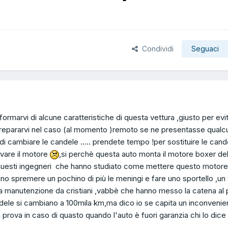
Condividi
Seguaci
ormarvi di alcune caratteristiche di questa vettura ,giusto per evit
 prepararvi nel caso (al momento )remoto se ne presentasse qualc
di cambiare le candele ..... prendete tempo !per sostituire le cand
vare il motore
,si perchè questa auto monta il motore boxer del
questi ingegneri che hanno studiato come mettere questo motore
o spremere un pochino di più le meningi e fare uno sportello ,un 
la manutenzione da cristiani ,vabbè che hanno messo la catena al
ndele si cambiano a 100mila km,ma dico io se capita un inconveni
prova in caso di quasto quando l'auto è fuori garanzia chi lo dice 