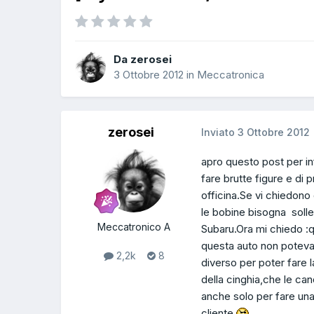
Da zerosei
3 Ottobre 2012
in
Meccatronica
zerosei
Inviato
3 Ottobre 2012
apro questo post per inf
fare brutte figure e di
officina.Se vi chiedono 
le bobine bisogna solle
Meccatronico A
Subaru.Ora mi chiedo :
questa auto non potevan
2,2k
8
diverso per poter fare 
della cinghia,che le ca
anche solo per fare una 
cliente