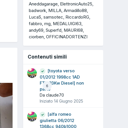
Aneddagarage
ElettronicAuto25
badwork
MILLA
Armadillo88
LucaS
samsotec
RiccardoRG
fabbro
mg
MEDALUIGI63
andy69
Superfd
MAURI68
ciorben
OFFICINADORTENZI
Contenuti simili
[toyota verso
01/2012 1998cc 1AD
FTV 93Kw Diesel] non
6
parte
Da claude70
Iniziato
14 Giugno 2025
[alfa romeo
giulietta 06/2012
1368cc 940b1000