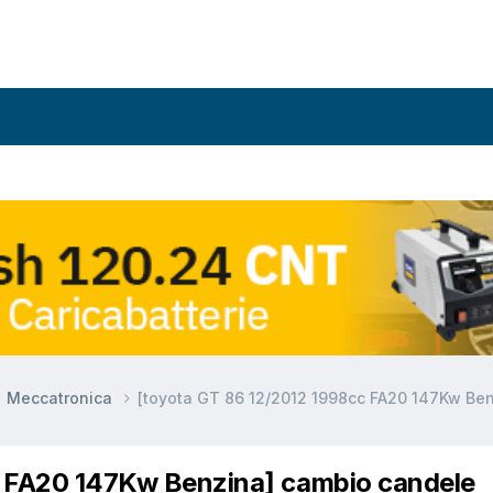
Meccatronica
[toyota GT 86 12/2012 1998cc FA20 147Kw Be
c FA20 147Kw Benzina] cambio candele