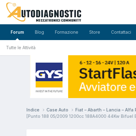
Forum
Blog
Formazione
Store
Contattaci
Tutte le Attività
Indice
Case Auto
Fiat – Abarth – Lancia – Alf
[Punto 188 05/2009 1200cc 188A4000 44Kw Bifuel B/