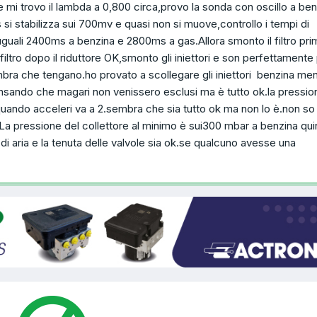
e mi trovo il lambda a 0,800 circa,provo la sonda con oscillo a ben
si stabilizza sui 700mv e quasi non si muove,controllo i tempi di
uguali 2400ms a benzina e 2800ms a gas.Allora smonto il filtro pri
 filtro dopo il riduttore OK,smonto gli iniettori e son perfettamente p
mbra che tengano.ho provato a scollegare gli iniettori benzina ment
nsando che magari non venissero esclusi ma è tutto ok.la pressio
quando acceleri va a 2.sembra che sia tutto ok ma non lo è.non so
 La pressione del collettore al minimo è sui300 mbar a benzina qui
di aria e la tenuta delle valvole sia ok.se qualcuno avesse una