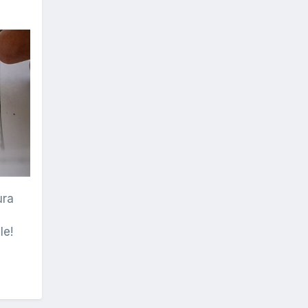
ura
le!