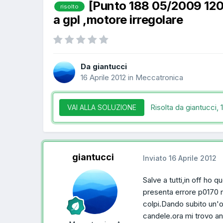
[Punto 188 05/2009 12
risolto
a gpl ,motore irregolare
Da giantucci
16 Aprile 2012
in
Meccatronica
Risolta da giantucci,
VAI ALLA SOLUZIONE
giantucci
Inviato
16 Aprile 2012
Salve a tutti,in off ho 
presenta errore p0170 
colpi.Dando subito un'oc
candele.ora mi trovo an