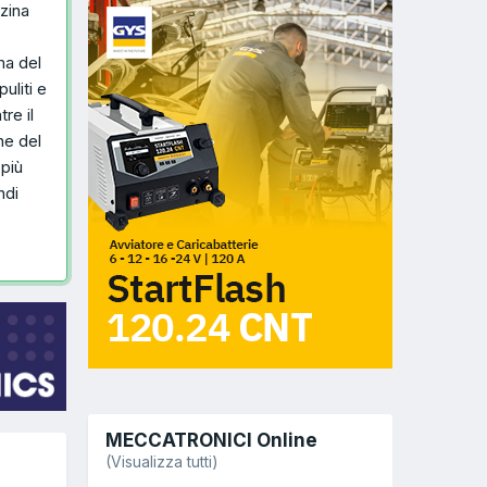
zina
ma del
uliti e
re il
ne del
 più
ndi
MECCATRONICI Online
(Visualizza tutti)