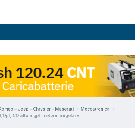
a Romeo – Jeep – Chrysler – Maserati
Meccatronica
Gpl] CO alto a gpl ,motore irregolare