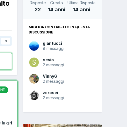
lto
Risposte
Creato
Ultima Risposta
22
14 anni
14 anni
MIGLIOR CONTRIBUTO IN QUESTA
DISCUSSIONE
3
giantucci
8 messaggi
sevio
2 messaggi
VinnyG
2 messaggi
ONE
zerosei
2 messaggi
a
la giri