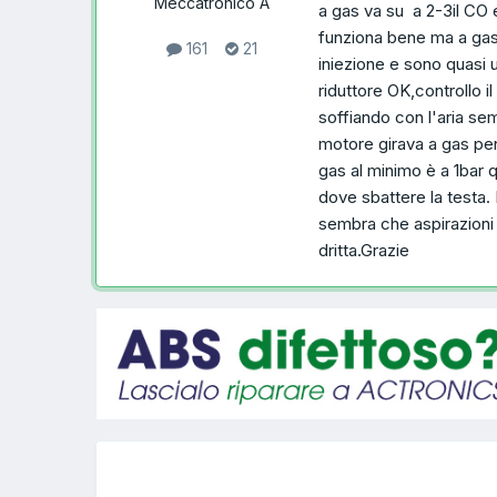
Meccatronico A
a gas va su a 2-3il CO 
funziona bene ma a gas 
161
21
iniezione e sono quasi 
riduttore OK,controllo il
soffiando con l'aria se
motore girava a gas pe
gas al minimo è a 1bar 
dove sbattere la testa.
sembra che aspirazioni 
dritta.Grazie