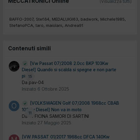
MECCATRONICI Online
(Visualizza tutti)
BAFFO-2007
Stef.64
MEDALUIGI63
badwork
Michele1985
StefanoPCA
taro
maiolani
Andrea91
Contenuti simili
[Vw Passat 07/2008 2.0cc BKP 103Kw
Diesel] Quando si scalda si spegne e non parte
più
15
Da pav-04
Iniziato
6 Ottobre 2025
[VOLKSWAGEN Golf 07/2008 1968cc CBAB
103Kw Diesel] Non va in moto
11
Da OFFICINA SAMORI DI SARTINI
Iniziato
27 Maggio 2025
[VW PASSAT 01/2017 1968cc DFCA 140Kw