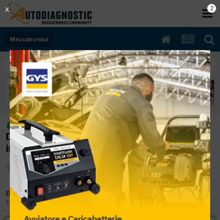
1
X
Meccatronica
[passat 10/2008 1968cc bkp 103Kw
risolto
Diesel] richiamo casa costruttrice per
iniettori
Da dragxel
13 Aprile 2012
in
Meccatronica