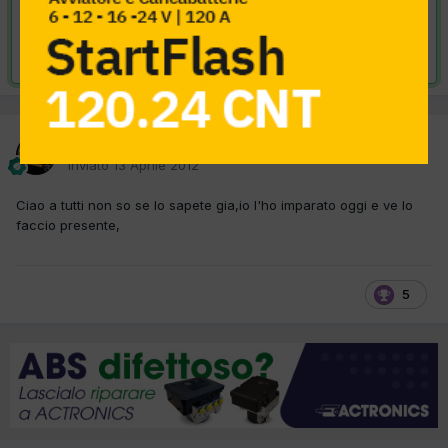
VAI ALLA SOLUZIONE
Risolta da dragxel,
7 Maggio 2012
dragxel
Inviato
13 Aprile 2012
Ciao a tutti non so se lo sapete gia,io l'ho imparato oggi e ve lo
faccio presente,
5