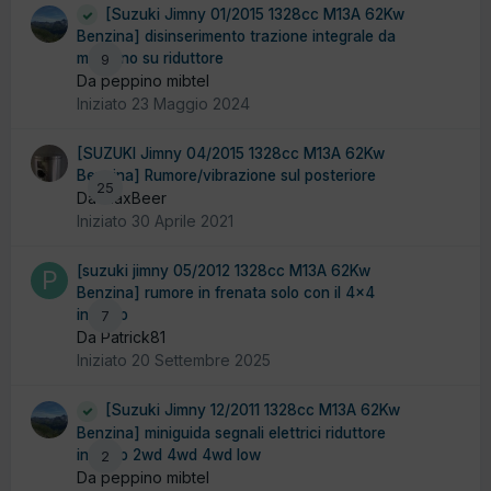
[Suzuki Jimny 01/2015 1328cc M13A 62Kw
Benzina] disinserimento trazione integrale da
motorino su riduttore
9
Da peppino mibtel
Iniziato
23 Maggio 2024
[SUZUKI Jimny 04/2015 1328cc M13A 62Kw
Benzina] Rumore/vibrazione sul posteriore
25
Da MaxBeer
Iniziato
30 Aprile 2021
[suzuki jimny 05/2012 1328cc M13A 62Kw
Benzina] rumore in frenata solo con il 4x4
inserito
7
Da Patrick81
Iniziato
20 Settembre 2025
[Suzuki Jimny 12/2011 1328cc M13A 62Kw
Benzina] miniguida segnali elettrici riduttore
innesto 2wd 4wd 4wd low
2
Da peppino mibtel