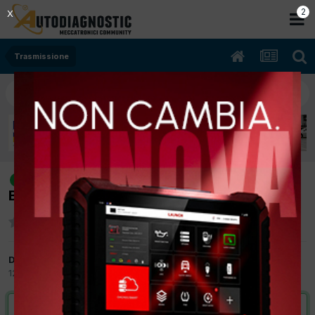
2
X
Trasmissione
[JIMNY 05/2008 1328cc M13A 62Kw
risolto
Benzina] RUMORE RIDUTTORE
Da Autoriparazioni Andrea
12 Aprile 2012
in
Trasmissione
VAI ALLA SOLUZIONE