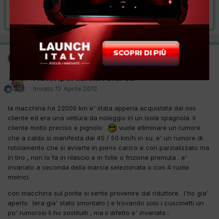
Risolta da Autoriparazioni Andrea,
12 Aprile 2012
SOLUZIONE
Autoriparazioni Andrea
Inviato
12 Aprile 2012
la macchina ha 22000 km e' stata appena acquistata dal mio
cliente ed era una vettura da noleggio in un isola spagnola. il
cliente molto preciso e pignolo
vuole elliminare un rumore
che a caldo si manifesta dai 45 / 50 km/h in su. e' un rumore di
rotolamento che si avverte in pieno carico e con parzializzato ma
in tiro , non lo fa in rilascio e in folle o frizione premuta . e'
invariato a seconda della marcia selezionata o con 4 ruote
motrici.
con macchina sul ponte si sente provenire dal riduttore . l'ho gia'
aperto (era gia' stato smontato ) e trovando solo i cuscinetti un
po' rumorosi li ho sostituiti , ma il difetto e' invariato .