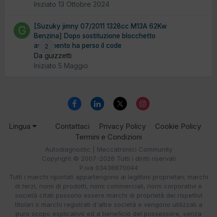
Iniziato
13 Ottobre 2024
[Suzuky jimny 07/2011 1328cc M13A 62Kw
Benzina] Dopo sostituzione blocchetto
avviamento ha perso il code
2
Da guizzetti
Iniziato
5 Maggio
Lingua
Contattaci
Privacy Policy
Cookie Policy
Termini e Condizioni
Autodiagnostic | Meccatronici Community
Copyright © 2007-2026 Tutti i diritti riservati
P.iva 03438870044
Tutti i marchi riportati appartengono ai legittimi proprietari; marchi
di terzi, nomi di prodotti, nomi commerciali, nomi corporativi e
società citati possono essere marchi di proprietà dei rispettivi
titolari o marchi registrati d'altre società e vengono utilizzati a
puro scopo esplicativo ed a beneficio del possessore, senza