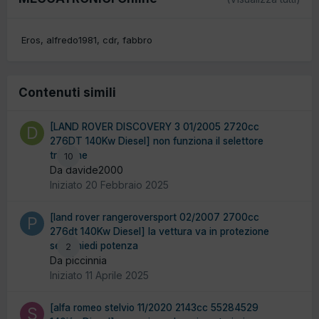
Eros
alfredo1981
cdr
fabbro
Contenuti simili
[LAND ROVER DISCOVERY 3 01/2005 2720cc
276DT 140Kw Diesel] non funziona il selettore
trazione
10
Da davide2000
Iniziato
20 Febbraio 2025
[land rover rangeroversport 02/2007 2700cc
276dt 140Kw Diesel] la vettura va in protezione
se li chiedi potenza
2
Da piccinnia
Iniziato
11 Aprile 2025
[alfa romeo stelvio 11/2020 2143cc 55284529