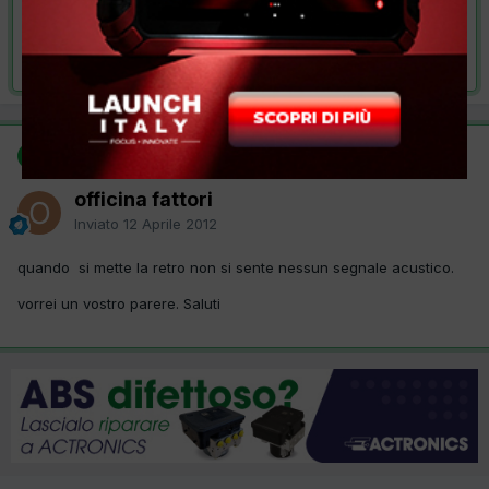
VAI ALLA SOLUZIONE
Risolta da officina fattori,
12 Aprile 2012
SOLUZIONE
officina fattori
Inviato
12 Aprile 2012
quando si mette la retro non si sente nessun segnale acustico.
vorrei un vostro parere. Saluti