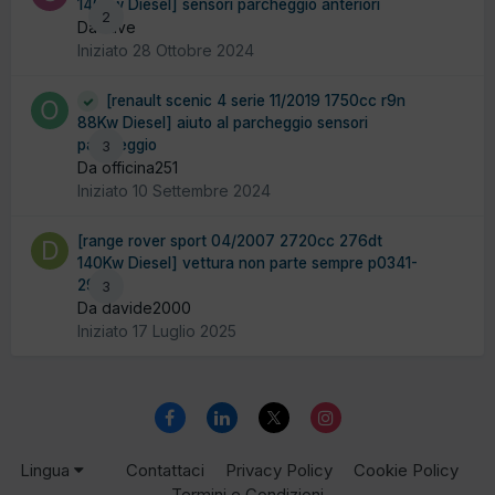
140Kw Diesel] sensori parcheggio anteriori
2
Da stive
Iniziato
28 Ottobre 2024
[renault scenic 4 serie 11/2019 1750cc r9n
88Kw Diesel] aiuto al parcheggio sensori
parcheggio
3
Da officina251
Iniziato
10 Settembre 2024
[range rover sport 04/2007 2720cc 276dt
140Kw Diesel] vettura non parte sempre p0341-
29
3
Da davide2000
Iniziato
17 Luglio 2025
Lingua
Contattaci
Privacy Policy
Cookie Policy
Termini e Condizioni