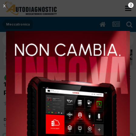
1
X
Meccatronica
[Discovery III 03/2005 2700cc 276dt
risolto
140Kw Diesel] non funzionano i sensori
parcheggio
Da officina fattori
12 Aprile 2012
in
Meccatronica