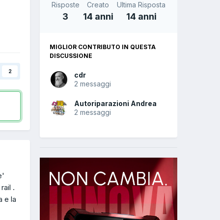
Risposte
Creato
Ultima Risposta
3
14 anni
14 anni
MIGLIOR CONTRIBUTO IN QUESTA
DISCUSSIONE
2
cdr
2 messaggi
Autoriparazioni Andrea
2 messaggi
e'
ail .
a e la