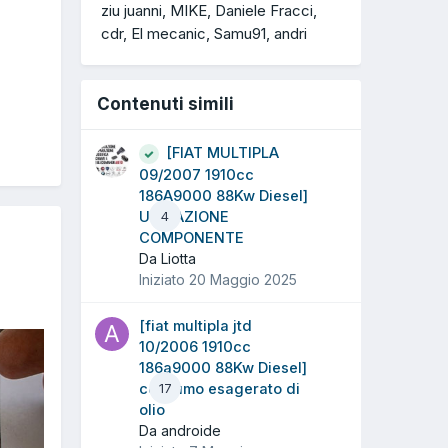
ziu juanni
MIKE
Daniele Fracci
cdr
El mecanic
Samu91
andri
Contenuti simili
[FIAT MULTIPLA
09/2007 1910cc
186A9000 88Kw Diesel]
UBICAZIONE
4
COMPONENTE
Da Liotta
Iniziato
20 Maggio 2025
[fiat multipla jtd
10/2006 1910cc
186a9000 88Kw Diesel]
consumo esagerato di
17
olio
Da androide