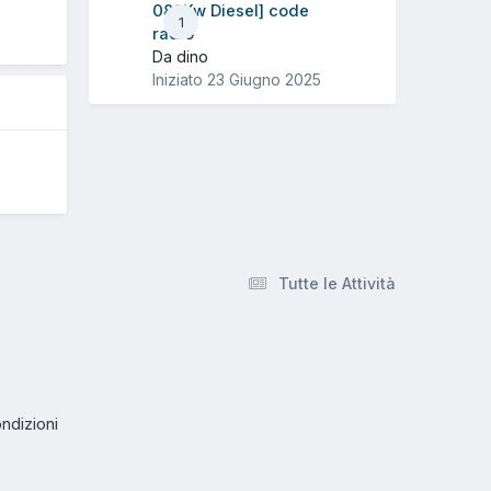
088Kw Diesel] code
1
5
radio
Da dino
Iniziato
23 Giugno 2025
Tutte le Attività
ndizioni