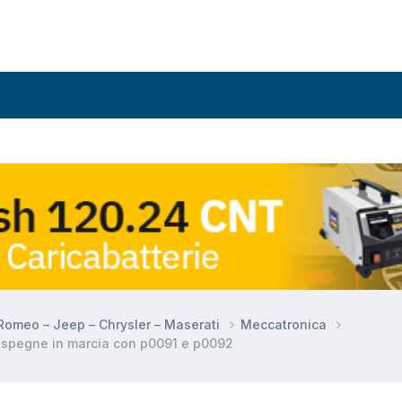
a Romeo – Jeep – Chrysler – Maserati
Meccatronica
i spegne in marcia con p0091 e p0092