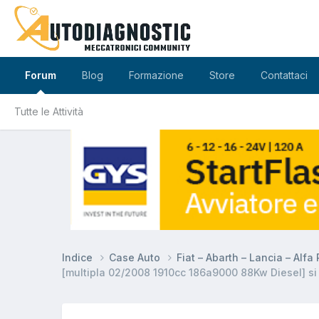
Forum
Blog
Formazione
Store
Contattaci
Tutte le Attività
Indice
Case Auto
Fiat – Abarth – Lancia – Alf
[multipla 02/2008 1910cc 186a9000 88Kw Diesel] s