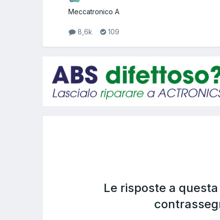
Meccatronico A
8,6k
109
Le risposte a quest
contrasseg