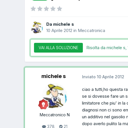
Da michele s
10 Aprile 2012
in
Meccatronica
Risolta da michele s,
VAI ALLA SOLUZIONE
michele s
Inviato
10 Aprile 2012
ciao a tutti,ho questa 
se si dovesse fare un s
limitatore che piu' in l
diagnosi non ci sono er
Meccatronico N
un additivo nel gasolio
dopo averlo pulito la m
378
21