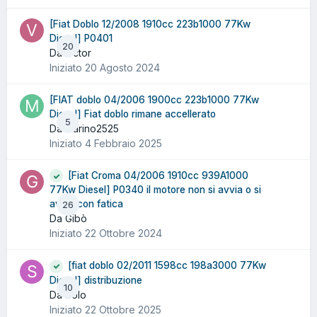
[Fiat Doblo 12/2008 1910cc 223b1000 77Kw
Diesel] P0401
20
Da victor
Iniziato
20 Agosto 2024
[FIAT doblo 04/2006 1900cc 223b1000 77Kw
Diesel] Fiat doblo rimane accellerato
5
Da marino2525
Iniziato
4 Febbraio 2025
[Fiat Croma 04/2006 1910cc 939A1000
77Kw Diesel] P0340 il motore non si avvia o si
avvia con fatica
26
Da Gibò
Iniziato
22 Ottobre 2024
[fiat doblo 02/2011 1598cc 198a3000 77Kw
Diesel] distribuzione
10
Da Solo
Iniziato
22 Ottobre 2025