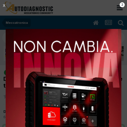
2
X
Meccatronica
[octavia 02/2008 1900cc BJB 77Kw
risolto
Diesel] non funzionano più gli spruzza vetri e
tergilunotto poster
Da panybastia
6 Aprile 2012
in
Meccatronica