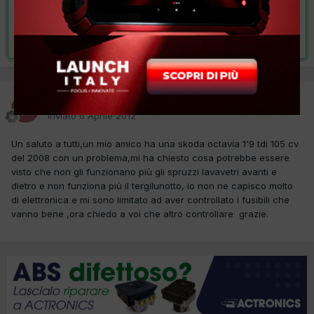
VAI ALLA SOLUZIONE
Risolta da panybastia,
18 Giugno 2012
panybastia
Inviato
6 Aprile 2012
Un saluto a tutti,un mio amico ha una skoda octavia 1'9 tdi 105 cv
del 2008 con un problema,mi ha chiesto cosa potrebbe essere
visto che non gli funzionano più gli spruzzi lavavetri avanti e
dietro e non funziona più il tergilunotto, io non ne capisco molto
di elettronica e mi sono limitato ad aver controllato i fusibili che
vanno bene ,ora chiedo a voi che altro controllare grazie.