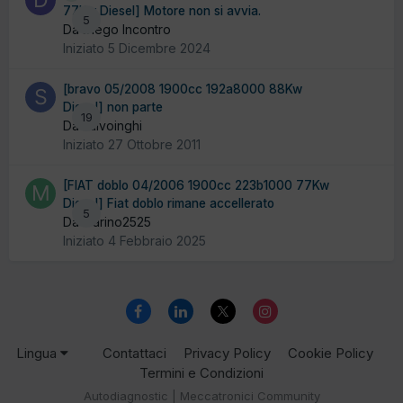
77Kw Diesel] Motore non si avvia.
5
Da Diego Incontro
Iniziato
5 Dicembre 2024
[bravo 05/2008 1900cc 192a8000 88Kw
Diesel] non parte
19
Da salvoinghi
Iniziato
27 Ottobre 2011
[FIAT doblo 04/2006 1900cc 223b1000 77Kw
Diesel] Fiat doblo rimane accellerato
5
Da marino2525
Iniziato
4 Febbraio 2025
Lingua
Contattaci
Privacy Policy
Cookie Policy
Termini e Condizioni
Autodiagnostic | Meccatronici Community