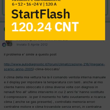
Risolta da Autoriparazioni Andrea,
5 Aprile 2012
SOLUZIONE
Autoriparazioni Andrea
Inviato
5 Aprile 2012
il problema e' simile a questo post
http://www.autodiagnostic.it/forum/climatizzazione-216/(megane-
scenic-anno-2005
)-clima-bloccato/
il clima della mia vettura ha la il comando ventola interna manuale
e il display per impostare la temperatura con tasti . anche al mio
cliente hanno sbloccato il clima diverse volte con diagnosi in
renault fino all' ultimo intervento in cui 2 anni fa' hanno sostituito
il compressore . io per il momento ho fatto svuotamento e ricarica
clima ( anche se gas presente) , controllato memoria errori
centraline motore e clima trovandole senza errori, in centralina