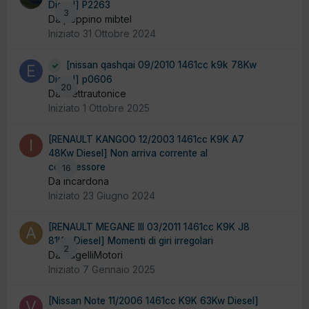
Diesel] P2263
3
Da peppino mibtel
Iniziato
31 Ottobre 2024
[nissan qashqai 09/2010 1461cc k9k 78Kw
Diesel] p0606
20
Da elettrautonice
Iniziato
1 Ottobre 2025
[RENAULT KANGOO 12/2003 1461cc K9K A7
48Kw Diesel] Non arriva corrente al
compressore
16
Da incardona
Iniziato
23 Giugno 2024
[RENAULT MEGANE III 03/2011 1461cc K9K J8
81Kw Diesel] Momenti di giri irregolari
2
Da AugelliMotori
Iniziato
7 Gennaio 2025
[Nissan Note 11/2006 1461cc K9K 63Kw Diesel]