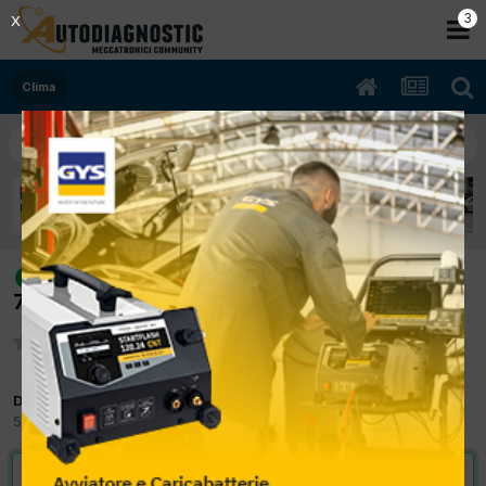
2
X
Clima
[megane 2 06/2006 1461cc k9k p7
risolto
78Kw Diesel] compressore non attacca
Da Autoriparazioni Andrea
5 Aprile 2012
in
Clima
VAI ALLA SOLUZIONE