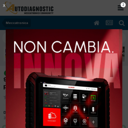
2
X
Meccatronica
alfa romeo 147 07/2007 1900cc
risolto
937a3000 85Kw Diesel] sost pompa alta
pressione cr
Da matrix81
30 Marzo 2012
in
Meccatronica