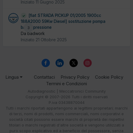
Iniziato
11 Giugno 2025
[fiat STRADA PICKUP 01/2005 1900cc
188A2000 59Kw Diesel] sostituzione pompa
bassa pressione
3
Da badwork
Iniziato
21 Ottobre 2025
Lingua
Contattaci
Privacy Policy
Cookie Policy
Termini e Condizioni
Autodiagnostic | Meccatronici Community
Copyright © 2007-2026 Tutti i diritti riservati
P.iva 03438870044
Tutti i marchi riportati appartengono ai legittimi proprietari; marchi
di terzi, nomi di prodotti, nomi commerciali, nomi corporativi e
società citati possono essere marchi di proprietà dei rispettivi
titolari o marchi registrati d'altre società e vengono utilizzati a
puro scopo esplicativo ed a beneficio del possessore, senza