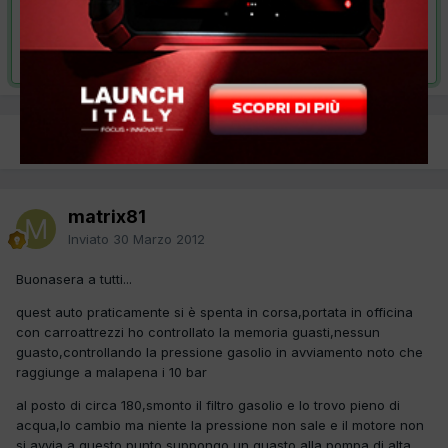
VAI ALLA SOLUZIONE
Risolta da matrix81,
3 Aprile 2012
PREC
Pagina 1 di 2
AVANTI
matrix81
Inviato
30 Marzo 2012
Buonasera a tutti...
quest auto praticamente si è spenta in corsa,portata in officina
con carroattrezzi ho controllato la memoria guasti,nessun
guasto,controllando la pressione gasolio in avviamento noto che
raggiunge a malapena i 10 bar
al posto di circa 180,smonto il filtro gasolio e lo trovo pieno di
acqua,lo cambio ma niente la pressione non sale e il motore non
si avvia,a questo punto suppongo un guasto alla pompa di alta