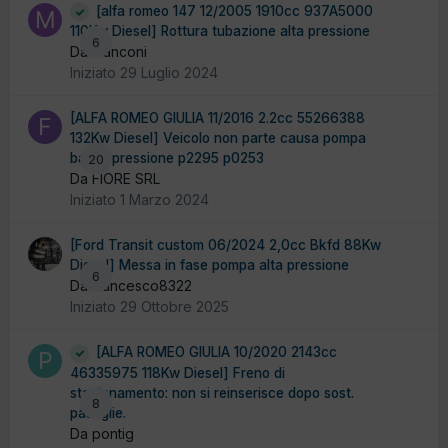
[alfa romeo 147 12/2005 1910cc 937A5000
110Kw Diesel] Rottura tubazione alta pressione
6
Da manconi
Iniziato
29 Luglio 2024
[ALFA ROMEO GIULIA 11/2016 2.2cc 55266388
132Kw Diesel] Veicolo non parte causa pompa
bassa pressione p2295 p0253
20
Da FIORE SRL
Iniziato
1 Marzo 2024
[Ford Transit custom 06/2024 2,0cc Bkfd 88Kw
Diesel] Messa in fase pompa alta pressione
6
Da francesco8322
Iniziato
29 Ottobre 2025
[ALFA ROMEO GIULIA 10/2020 2143cc
46335975 118Kw Diesel] Freno di
stazionamento: non si reinserisce dopo sost.
8
pastiglie.
Da pontig